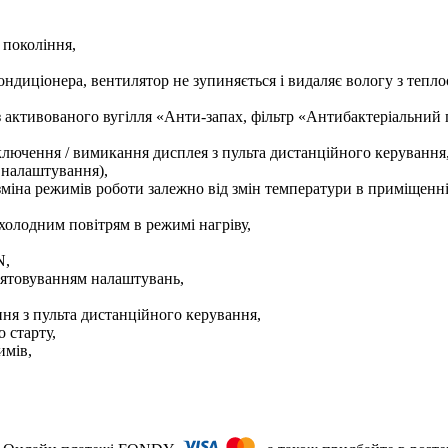
 покоління,
диціонера, вентилятор не зупиняється і видаляє вологу з тепло
 з активованого вугілля «Анти-запах, фільтр «Антибактеріальний 
лючення / вимикання дисплея з пульта дистанційного керування
 налаштування),
міна режимів роботи залежно від змін температури в приміщенні
олодним повітрям в режимі нагріву,
N,
мятовуванням налаштувань,
я з пульта дистанційного керування,
 старту,
имів,