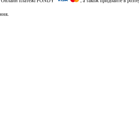
ть) Онлайн платежі FONDY
, а також придбайте в розт
ння.