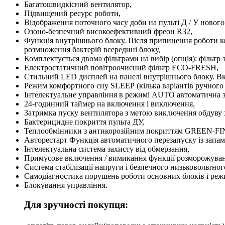
Багатошвидкісний вентилятор,
Підвищений ресурс роботи,
Відображення поточного часу доби на пульті Д / У нового
Озоно-безпечний високоефективний фреон R32,
Функція внутрішнього блоку. Після припинення роботи кон
розмноження бактерій всередині блоку,
Комплектується двома фільтрами на вибір (опція): фільтр
Електростатичний повітроочисний фільтр ЕСО-FRESH,
Стильний LED дисплей на панелі внутрішнього блоку. Вк
Режим комфортного сну SLЕЕР (кілька варіантів ручного
Інтелектуальне управління в режимі AUTO автоматична з
24-годинний таймер на включення і виключення,
Затримка пуску вентилятора з метою виключення обдуву х
Бактерицидне покриття пульта ДУ,
Теплообмінники з антикорозійним покриттям GREEN-FI
Авторестарт Функція автоматичного перезапуску із запа
Інтелектуальна система захисту від обмерзання,
Примусове включення / вимикання функції розморожуванн
Система стабілізації напруги і безпечного низьковольтного
Самодіагностика порушень роботи основних блоків і реж
Блокування управління.
Для зручності покупця: