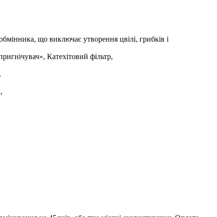
обмінника, що виключає утворення цвілі, грибків і
пригнічувач», Катехітовий фільтр,
,
,