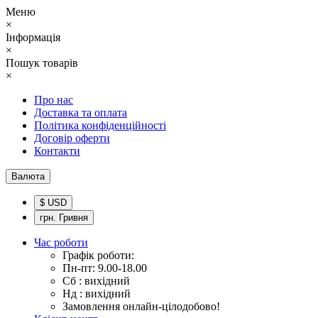
Меню
×
Інформація
×
Пошук товарів
×
Про нас
Доставка та оплата
Політика конфіденційності
Договір оферти
Контакти
Валюта
$ USD
грн. Гривня
Час роботи
Графік роботи:
Пн-пт: 9.00-18.00
Сб : вихідний
Нд : вихідний
Замовлення онлайн-цілодобово!