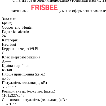
-оплатіть товар онлайн(попередньо уточнивши наявніс
частинами
у меню оформлення замовле
Загальні
Бренд
Cooper_and_Hunter
Гарантія, місяців
24
Категорія
Настінні
Керування через Wi-Fi
Є
Клас енергозбереження
A+++
Країна виробник
Китай
Площа приміщення (кв.м.)
до 50
Потужність охол./нагр., кВт
5.30/5.57
Розміри внутр. блоку мм. (ш.в.г.)
1101х327х249
Споживана потужність (охол./нагр.)кВт
1.32/1.32