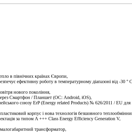
епло в північних країнах Європи,
зпечує ефективну роботу в температурному діапазоні від -30 ° С 
овітря нового покоління,
ерез Смартфон / Планшет (ОС: Android, iOS),
пейського союзу ErP (Energy related Products) № 626/2011 / EU д
 пластиковий корпус і нова технологія безшовного теплообмінни
тація за типом A +++ Class Energy Efficiency Generation V,
, малогабаритний трансформатор,