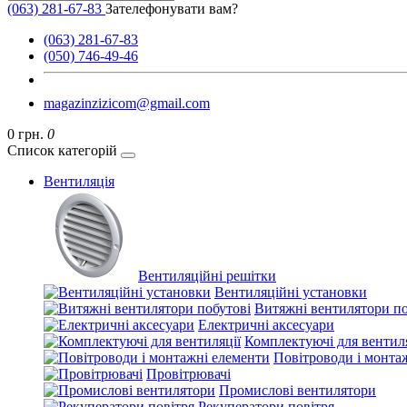
(063) 281-67-83
Зателефонувати вам?
(063) 281-67-83
(050) 746-49-46
magazinzizicom@gmail.com
0 грн.
0
Список категорій
Вентиляція
Вентиляційні решітки
Вентиляційні установки
Витяжні вентилятори по
Електричні аксесуари
Комплектуючі для вентиля
Повітроводи і монта
Провітрювачі
Промислові вентилятори
Рекуператори повітря