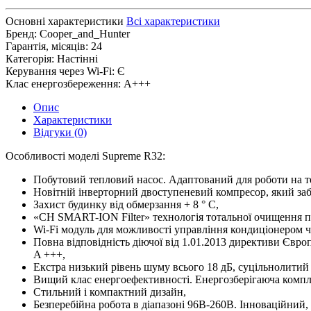
Основні характеристики
Всі характеристики
Бренд:
Cooper_and_Hunter
Гарантія, місяців:
24
Категорія:
Настінні
Керування через Wi-Fi:
Є
Клас енергозбереження:
A+++
Опис
Характеристики
Відгуки (0)
Особливості моделі Supreme R32:
Побутовий тепловий насос. Адаптований для роботи на т
Новітній інверторний двоступеневий компресор, який забе
Захист будинку від обмерзання + 8 ° C,
«CH SMART-ION Filter» технологія тотальної очищення п
Wi-Fi модуль для можливості управління кондиціонером ч
Повна відповідність діючої від 1.01.2013 директиви Євро
A +++,
Екстра низький рівень шуму всього 18 дБ, суцільнолитий
Вищий клас енергоефективності. Енергозберігаюча комплек
Стильний і компактний дизайн,
Безперебійна робота в діапазоні 96В-260В. Інноваційний