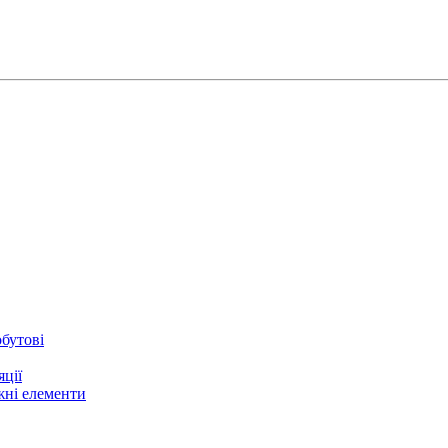
бутові
ції
жні елементи