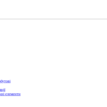
бутові
ції
жні елементи