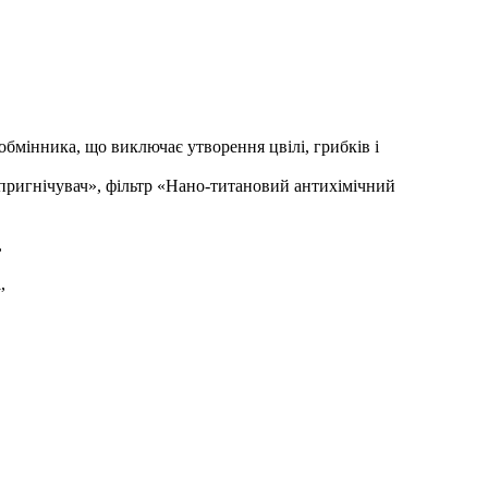
обмінника, що виключає утворення цвілі, грибків і
й пригнічувач», фільтр «Нано-титановий антихімічний
,
,