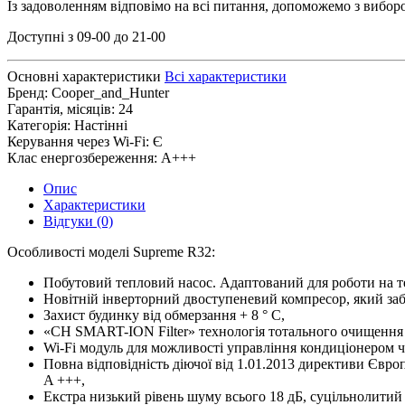
Із задоволенням відповімо на всі питання, допоможемо з вибо
Доступні з 09-00 до 21-00
Основні характеристики
Всі характеристики
Бренд:
Cooper_and_Hunter
Гарантія, місяців:
24
Категорія:
Настінні
Керування через Wi-Fi:
Є
Клас енергозбереження:
A+++
Опис
Характеристики
Відгуки (0)
Особливості моделі Supreme R32:
Побутовий тепловий насос. Адаптований для роботи на т
Новітній інверторний двоступеневий компресор, який забе
Захист будинку від обмерзання + 8 ° C,
«CH SMART-ION Filter» технологія тотального очищення 
Wi-Fi модуль для можливості управління кондиціонером ч
Повна відповідність діючої від 1.01.2013 директиви Євро
A +++,
Екстра низький рівень шуму всього 18 дБ, суцільнолитий