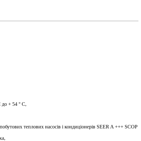
до + 54 ° C,
ля побутових теплових насосів і кондиціонерів SEER A +++ SCOP
ка,