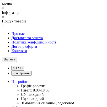
Меню
×
Інформація
×
Пошук товарів
×
Про нас
Доставка та оплата
Політика конфіденційності
Договір оферти
Контакти
Валюта
$ USD
грн. Гривня
Час роботи
Графік роботи:
Пн-пт: 9.00-18.00
Сб : вихідний
Нд : вихідний
Замовлення онлайн-цілодобово!