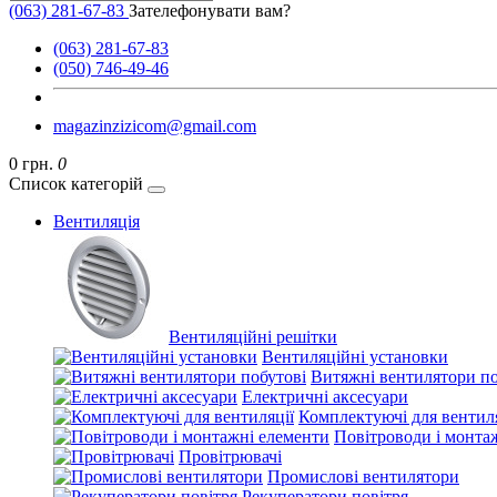
(063) 281-67-83
Зателефонувати вам?
(063) 281-67-83
(050) 746-49-46
magazinzizicom@gmail.com
0 грн.
0
Список категорій
Вентиляція
Вентиляційні решітки
Вентиляційні установки
Витяжні вентилятори по
Електричні аксесуари
Комплектуючі для вентиля
Повітроводи і монта
Провітрювачі
Промислові вентилятори
Рекуператори повітря