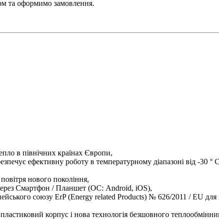
ром та оформимо замовлення.
епло в північних країнах Європи,
зпечує ефективну роботу в температурному діапазоні від -30 ° С 
повітря нового покоління,
ерез Смартфон / Планшет (ОС: Android, iOS),
пейського союзу ErP (Energy related Products) № 626/2011 / EU д
 пластиковий корпус і нова технологія безшовного теплообмінни