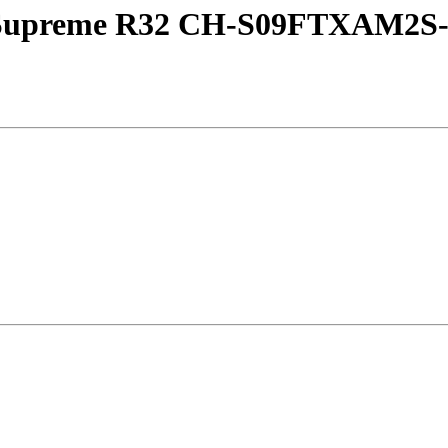
 Supreme R32 CH-S09FTXAM2S-