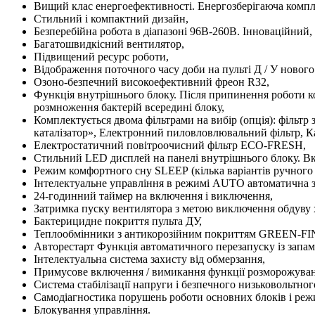
Вищий клас енергоефективності. Енергозберігаюча комплек
Стильний і компактний дизайн,
Безперебійна робота в діапазоні 96В-260В. Інноваційний
Багатошвидкісний вентилятор,
Підвищений ресурс роботи,
Відображення поточного часу доби на пульті Д / У нового
Озоно-безпечний високоефективний фреон R32,
Функція внутрішнього блоку. Після припинення роботи кон
розмноження бактерій всередині блоку,
Комплектується двома фільтрами на вибір (опція): фільт
каталізатор», Електронний пиловловлювальний фільтр, Ка
Електростатичний повітроочисний фільтр ЕСО-FRESH,
Стильний LED дисплей на панелі внутрішнього блоку. Вк
Режим комфортного сну SLЕЕР (кілька варіантів ручного
Інтелектуальне управління в режимі AUTO автоматична з
24-годинний таймер на включення і виключення,
Затримка пуску вентилятора з метою виключення обдуву х
Бактерицидне покриття пульта ДУ,
Теплообмінники з антикорозійним покриттям GREEN-FI
Авторестарт Функція автоматичного перезапуску із запа
Інтелектуальна система захисту від обмерзання,
Примусове включення / вимикання функції розморожуванн
Система стабілізації напруги і безпечного низьковольтного
Самодіагностика порушень роботи основних блоків і реж
Блокування управління.