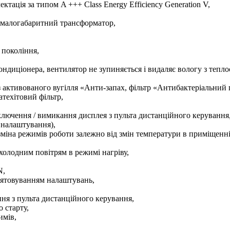
тація за типом A +++ Class Energy Efficiency Generation V,
, малогабаритний трансформатор,
 покоління,
диціонера, вентилятор не зупиняється і видаляє вологу з тепло
р з активованого вугілля «Анти-запах, фільтр «Антибактеріальни
техітовий фільтр,
лючення / вимикання дисплея з пульта дистанційного керування
 налаштування),
міна режимів роботи залежно від змін температури в приміщенні
олодним повітрям в режимі нагріву,
N,
мятовуванням налаштувань,
я з пульта дистанційного керування,
 старту,
имів,