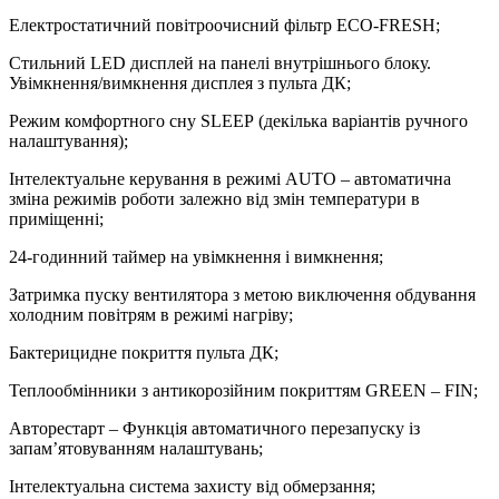
Електростатичний повітроочисний фільтр ЕСО-FRESH;
Стильний LED дисплей на панелі внутрішнього блоку.
Увімкнення/вимкнення дисплея з пульта ДК;
Режим комфортного сну SLЕЕР (декілька варіантів ручного
налаштування);
Інтелектуальне керування в режимі AUTO – автоматична
зміна режимів роботи залежно від змін температури в
приміщенні;
24-годинний таймер на увімкнення і вимкнення;
Затримка пуску вентилятора з метою виключення обдування
холодним повітрям в режимі нагріву;
Бактерицидне покриття пульта ДК;
Теплообмінники з антикорозійним покриттям GREEN – FIN;
Авторестарт – Функція автоматичного перезапуску із
запам’ятовуванням налаштувань;
Інтелектуальна система захисту від обмерзання;