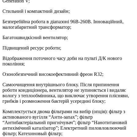
Generation V;
Стильний і компактний дизайн;
Безперебійна робота в діапазоні 96В-260В. Інноваційний,
малогабаритний трансформатор;
Багатошвидкісний вентилятор;
Підвищений ресурс роботи;
Відображення поточного часу доби на пульті Д/К нового
покоління;
Озонобезпечний високоефективний фреон R32;
Самоочищення внутрішнього блоку. Після припинення
роботи кондиціонера, вентилятор не зупиняється і видаляє
вологу з теплообмінника, що виключає утворення плісняви,
грибків і розмноження бактерій усередині блоку;
Комплектується двома фільтрами на вибір (опція): фільтр з
активованого вугілля “Анти-запах”; фільтр
“Антибактеріальний пригнічувач”; фільтр “Нанотитановий
антихімічний каталізатор”; Електретний пиловловлюючий
фільтр; Катехиновый фільтр;