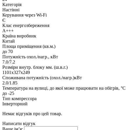
Категорія
Настінні
Керування через Wi-Fi
Є
Клас енергозбереження
А+++
Країна виробник
Китай
Площа приміщення (кв.м.)
до 70
Потужність охол./нагр., кВт
7.0/7.2
Розміри внутр. блоку мм. (ш.в.г.)
1101х327х249
Споживана потужність (охол./нагр.)кВт
2.0/1.85
Температура на вулиці, до якої може працювати на обігрів, °C
до -25
Тип компрессора
Інверторний
Немає відгуків про цей товар.
Написати відгук
Ваше ім’я: