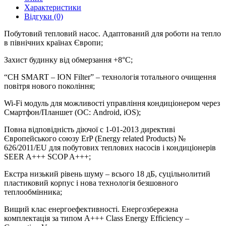
Характеристики
Відгуки (0)
Побутовий тепловий насос. Адаптований для роботи на тепло
в північних країнах Європи;
Захист будинку від обмерзання +8°C;
“CH SMART – ION Filter” – технологія тотального очищення
повітря нового покоління;
Wi-Fi модуль для можливості управління кондиціонером через
Смартфон/Планшет (ОС: Android, iOS);
Повна відповідність діючої c 1-01-2013 директиві
Європейського союзу ErP (Energy related Products) №
626/2011/EU для побутових теплових насосів і кондиціонерів
SEER A+++ SCOP A+++;
Екстра низький рівень шуму – всього 18 дБ, суцільнолитий
пластиковий корпус і нова технологія безшовного
теплообмінника;
Вищий клас енергоефективності. Енергозбережна
комплектація за типом A+++ Class Energy Efficiency –