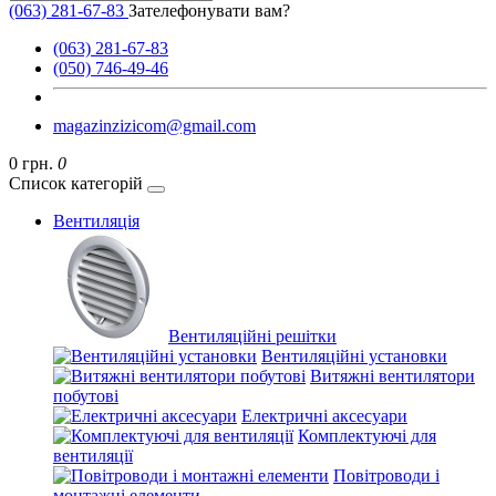
(063) 281-67-83
Зателефонувати вам?
(063) 281-67-83
(050) 746-49-46
magazinzizicom@gmail.com
0 грн.
0
Список категорій
Вентиляція
Вентиляційні решітки
Вентиляційні установки
Витяжні вентилятори
побутові
Електричні аксесуари
Комплектуючі для
вентиляції
Повітроводи і
монтажні елементи