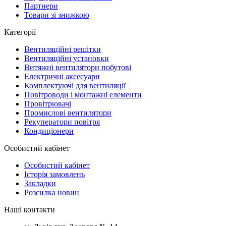
Партнери
Товари зі знижкою
Категорії
Вентиляційні решітки
Вентиляційні установки
Витяжні вентилятори побутові
Електричні аксесуари
Комплектуючі для вентиляції
Повітроводи і монтажні елементи
Провітрювачі
Промислові вентилятори
Рекуператори повітря
Кондиціонери
Особистий кабінет
Особистий кабінет
Історія замовлень
Закладки
Розсилка новин
Наші контакти