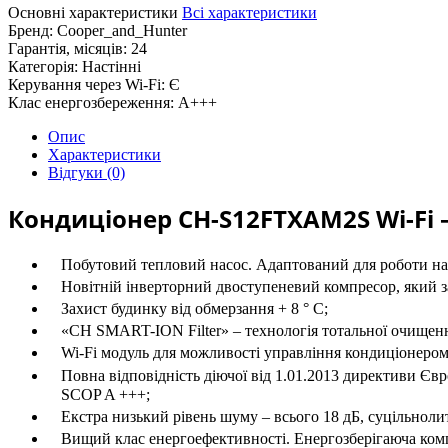
Основні характеристики
Всі характеристики
Бренд:
Cooper_and_Hunter
Гарантія, місяців:
24
Категорія:
Настінні
Керування через Wi-Fi:
Є
Клас енергозбереження:
А+++
Опис
Характеристики
Відгуки (0)
Кондиціонер CH-S12FTXAM2S Wi-Fi –
Побутовий тепловий насос. Адаптований для роботи на 
Новітній інверторний двоступеневий компресор, який за
Захист будинку від обмерзання + 8 ° C;
«CH SMART-ION Filter» – технологія тотальної очищенн
Wi-Fi модуль для можливості управління кондиціонером
Повна відповідність діючої від 1.01.2013 директиви Євр
SCOP A +++;
Екстра низький рівень шуму – всього 18 дБ, суцільнол
Вищий клас енергоефективності. Енергозберігаюча компле