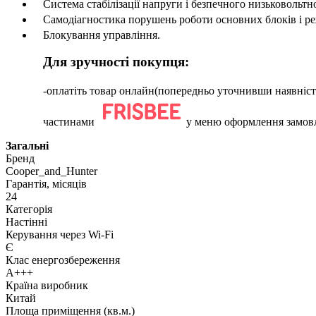
Система стабілізації напруги і безпечного низьковольтн
Самодіагностика порушень роботи основних блоків і р
Блокування управління.
Для зручності покупця:
-оплатіть товар онлайн(попередньо уточнивши наявні
частинами
у меню оформлення замов
Загальні
Бренд
Cooper_and_Hunter
Гарантія, місяців
24
Категорія
Настінні
Керування через Wi-Fi
Є
Клас енергозбереження
А+++
Країна виробник
Китай
Площа приміщення (кв.м.)