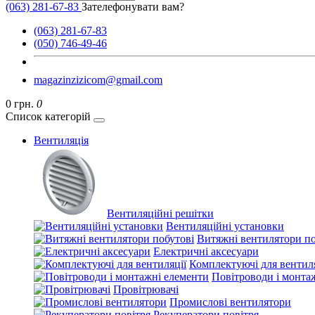
(063) 281-67-83
Зателефонувати вам?
(063) 281-67-83
(050) 746-49-46
magazinzizicom@gmail.com
0 грн.
0
Список категорій
Вентиляція
Вентиляційні решітки
Вентиляційні установки
Витяжні вентилятори по
Електричні аксесуари
Комплектуючі для вентиля
Повітроводи і монта
Провітрювачі
Промислові вентилятори
Рекуператори повітря