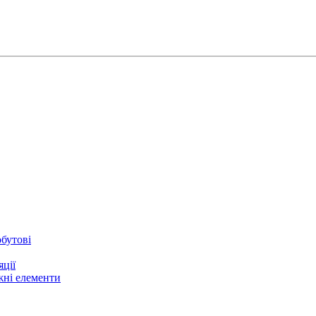
бутові
ції
жні елементи