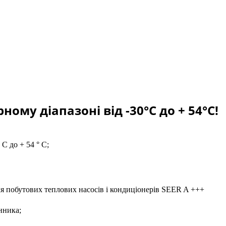
ому діапазоні від -30°С до + 54°C!
С до + 54 ° C;
для побутових теплових насосів і кондиціонерів SEER A +++
нника;