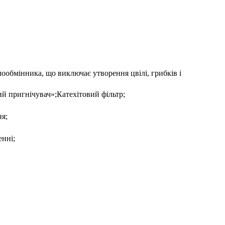
ообмінника, що виключає утворення цвілі, грибків і
ий пригнічувач»;Катехітовий фільтр;
ня;
енні;