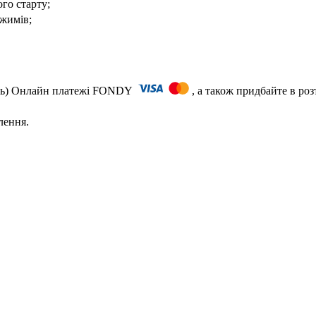
ого старту;
ежимів;
сть) Онлайн платежі FONDY
, а також придбайте в ро
лення.