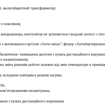
ий, малогабаритний трансформатор;
го покоління;
ондиціонера, вентилятор не зупиняється і видаляє вологу з тепл
тр з активованого вугілля «Анти-запах”; фільтр «Антибактеріальн
Включення / вимикання дисплея з пульта дистанційного керуван
го налаштування);
а зміна режимів роботи залежно від змін температури в приміщ
 холодним повітрям в режимі нагріву;
IN;
апам’ятовуванням налаштувань;
ння з пульта дистанційного керування;