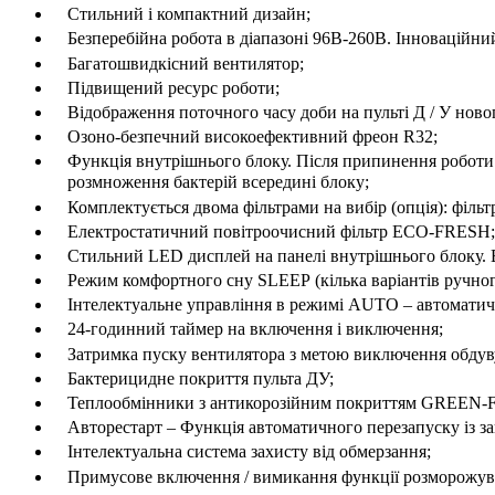
Стильний і компактний дизайн;
Безперебійна робота в діапазоні 96В-260В. Інноваційн
Багатошвидкісний вентилятор;
Підвищений ресурс роботи;
Відображення поточного часу доби на пульті Д / У ново
Озоно-безпечний високоефективний фреон R32;
Функція внутрішнього блоку. Після припинення роботи к
розмноження бактерій всередині блоку;
Комплектується двома фільтрами на вибір (опція): філь
Електростатичний повітроочисний фільтр ЕСО-FRESH;
Стильний LED дисплей на панелі внутрішнього блоку. 
Режим комфортного сну SLЕЕР (кілька варіантів ручно
Інтелектуальне управління в режимі AUTO – автоматичн
24-годинний таймер на включення і виключення;
Затримка пуску вентилятора з метою виключення обдуву
Бактерицидне покриття пульта ДУ;
Теплообмінники з антикорозійним покриттям GREEN-F
Авторестарт – Функція автоматичного перезапуску із з
Інтелектуальна система захисту від обмерзання;
Примусове включення / вимикання функції розморожува