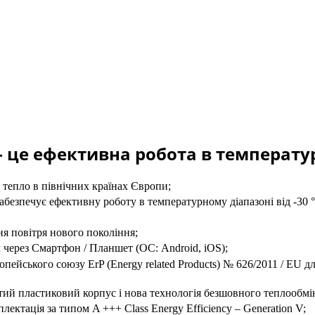
 це ефективна робота в температурн
тепло в північних країнах Європи;
безпечує ефективну роботу в температурному діапазоні від -30 ° 
я повітря нового покоління;
 через Смартфон / Планшет (ОС: Android, iOS);
опейського союзу ErP (Energy related Products) № 626/2011 / EU 
итий пластиковий корпус і нова технологія безшовного теплообмі
ктація за типом A +++ Class Energy Efficiency – Generation V;