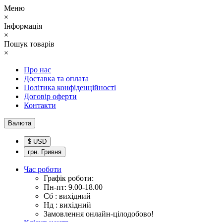
Меню
×
Інформація
×
Пошук товарів
×
Про нас
Доставка та оплата
Політика конфіденційності
Договір оферти
Контакти
Валюта
$ USD
грн. Гривня
Час роботи
Графік роботи:
Пн-пт: 9.00-18.00
Сб : вихідний
Нд : вихідний
Замовлення онлайн-цілодобово!