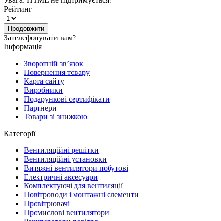
Увага:
HTML не підтримується!
Рейтинг
Продовжити
Зателефонувати вам?
Інформація
Зворотній зв’язок
Повернення товару
Карта сайту
Виробники
Подарункові сертифікати
Партнери
Товари зі знижкою
Категорії
Вентиляційні решітки
Вентиляційні установки
Витяжні вентилятори побутові
Електричні аксесуари
Комплектуючі для вентиляції
Повітроводи і монтажні елементи
Провітрювачі
Промислові вентилятори