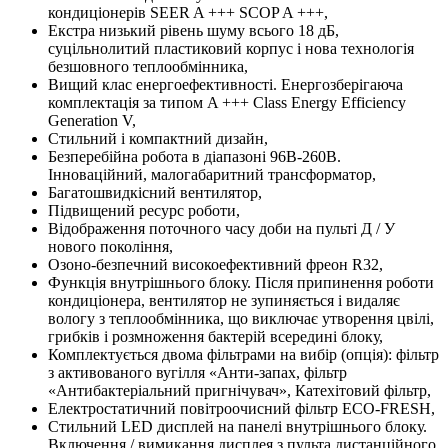
кондиціонерів SEER A +++ SCOP A +++,
Екстра низький рівень шуму всього 18 дБ,
суцільнолитий пластиковий корпус і нова технологія
безшовного теплообмінника,
Вищий клас енергоефективності. Енергозберігаюча
комплектація за типом A +++ Class Energy Efficiency
Generation V,
Стильний і компактний дизайн,
Безперебійна робота в діапазоні 96В-260В.
Інноваційний, малогабаритний трансформатор,
Багатошвидкісний вентилятор,
Підвищений ресурс роботи,
Відображення поточного часу доби на пульті Д / У
нового покоління,
Озоно-безпечний високоефективний фреон R32,
Функція внутрішнього блоку. Після припинення роботи
кондиціонера, вентилятор не зупиняється і видаляє
вологу з теплообмінника, що виключає утворення цвілі,
грибків і розмноження бактерій всередині блоку,
Комплектується двома фільтрами на вибір (опція): фільтр
з активованого вугілля «Анти-запах, фільтр
«Антибактеріальний пригнічувач», Катехітовий фільтр,
Електростатичний повітроочисний фільтр ЕСО-FRESH,
Стильний LED дисплей на панелі внутрішнього блоку.
Включення / вимикання дисплея з пульта дистанційного