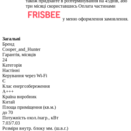
також придбайте в розтермінування на 45днів, або
три місяці скориставшись Оплата частинами
у меню оформлення замовлення.
Загальні
Бренд
Cooper_and_Hunter
Гарантія, місяців
24
Категорія
Настінні
Керування через Wi-Fi
Є
Клас енергозбереження
A+++
Країна виробник
Китай
Площа приміщення (кв.м.)
до 70
Потужність охол./нагр., кВт
7.03/7.03
Розміри внутр. блоку мм. (ш.в.г.)