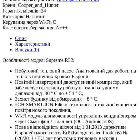
Бренд:
Cooper_and_Hunter
Гарантія, місяців:
24
Категорія:
Настінні
Керування через Wi-Fi:
Є
Клас енергозбереження:
A+++
Опис
Характеристики
Відгуки (0)
Особливості моделі Supreme R32:
Побутовий тепловий насос. Адаптований для роботи на
тепло в північних країнах Європи,
Новітній інверторний двоступеневий компресор, який
забезпечує ефективну роботу в температурному
діапазоні від -30 ° С до + 54 ° C,
Захист будинку від обмерзання + 8 ° C,
«CH SMART-ION Filter» технологія тотальної очищення
повітря нового покоління,
Wi-Fi модуль для можливості управління кондиціонером
через Смартфон / Планшет (ОС: Android, iOS),
Повна відповідність діючої від 1.01.2013 директиви
Європейського союзу ErP (Energy related Products) №
626/2011 / EU для побутових теплових насосів і