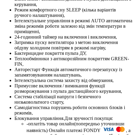
керування,
Режим комфортного сну SLЕЕР (кілька варіантів
ручного налаштування),
Інтелектуальне управління в режимі AUTO автоматична
зміна режимів роботи залежно від змін температури в
приміщенні,
24-годинний таймер на включення і виключення,
Затримка пуску вентилятора з метою виключення
обдуву холодним повітрям в режимі нагріву,
Бактерицидне покриття пульта ДУ,
Теплообмінники з антикорозійним покриттям GREEN-
FIN,
Авторестарт Функція автоматичного перезапуску із
запамятовуванням налаштувань,
Інтелектуальна система захисту від обмерзання,
Примусове включення / вимикання функції
розморожування з пульта дистанційного керування,
Система стабілізації напруги і безпечного
низьковольтного старту,
Самодіагностика порушень роботи основних блоків і
режимів,
Блокування управління.Для зручності покупця:
-оплатіть товар онлайн(попередньо уточнивши
наявність) Онлайн платежі FONDY
, а