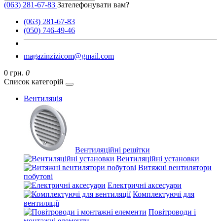
(063) 281-67-83
Зателефонувати вам?
(063) 281-67-83
(050) 746-49-46
magazinzizicom@gmail.com
0 грн.
0
Список категорій
Вентиляція
Вентиляційні решітки
Вентиляційні установки
Витяжні вентилятори
побутові
Електричні аксесуари
Комплектуючі для
вентиляції
Повітроводи і
монтажні елементи