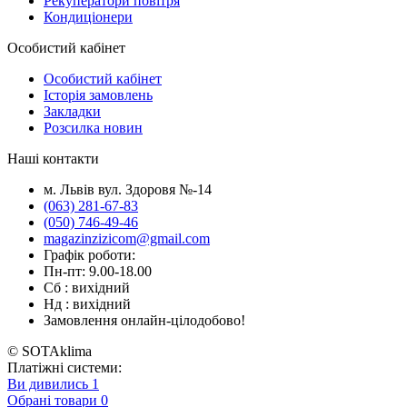
Рекуператори повітря
Кондиціонери
Особистий кабінет
Особистий кабінет
Історія замовлень
Закладки
Розсилка новин
Наші контакти
м. Львів вул. Здоровя №-14
(063) 281-67-83
(050) 746-49-46
magazinzizicom@gmail.com
Графік роботи:
Пн-пт: 9.00-18.00
Сб : вихідний
Нд : вихідний
Замовлення онлайн-цілодобово!
© SOTAklima
Платіжні системи:
Ви дивились
1
Обрані товари
0