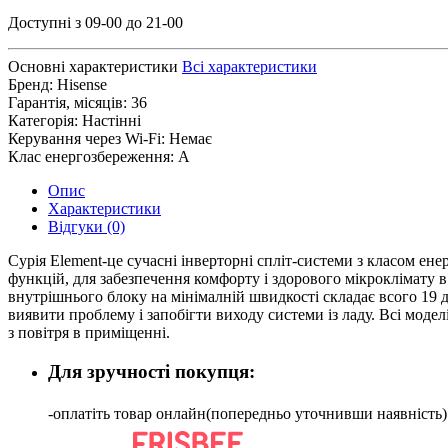
Доступні з 09-00 до 21-00
Основні характеристики
Всі характеристики
Бренд:
Hisense
Гарантія, місяців:
36
Категорія:
Настінні
Керування через Wi-Fi:
Немає
Клас енергозбереження:
А
Опис
Характеристики
Відгуки (0)
Сурія Element-це сучасні інверторні спліт-системи з класом ен
функцій, для забезпечення комфорту і здорового мікроклімату 
внутрішнього блоку на мінімалній швидкості складає всого 19 
виявити проблему і запобігти виходу системи із ладу. Всі мод
з повітря в приміщенні.
Для зручності покупця:
-оплатіть товар онлайн(попередньо уточнивши наявніс