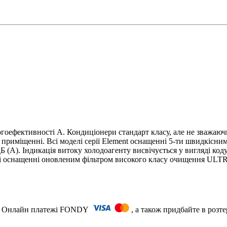
ергоефективності А. Кондиціонери стандарт класу, але не зважаю
в приміщенні. Всі моделі серії Element оснащенні 5-ти швидкіс
дБ (А). Індикація витоку холодоагенту висвічується у вигляді к
елі оснащенні оновленим фільтром високого класу очищення ULTR
ть) Онлайн платежі FONDY
, а також придбайте в розт