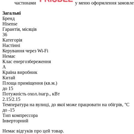
частинами
у меню оформлення замовле
Загальні
Бренд
Hisense
Гарантія, місяців
36
Категорія
Настінні
Керування через Wi-Fi
Немає
Клас енергозбереження
А
Країна виробник
Китай
Площа приміщення (кв.м.)
до 15
Потужність охол./нагр., кВт
2.15/2.15
Температура на вулиці, до якої може працювати на обігрів, °C
до -15
Тип компрессора
Інверторний
Немає відгуків про цей товар.