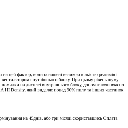
чи на цей фактор, вони оснащені великою кілкістю режимів і
ним вентилятором внутрішнього блоку. При цьому рівень шуму
оду помилки на дисплеї внутрішнього блоку, допомагаючи вчасно
A HI Density, який видаляє понад 90% пилу та інших частинок
ермінування на 45днів, або три місяці скориставшись Оплата