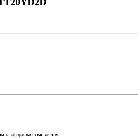
t TT20YD2D
ром та оформимо замовлення.