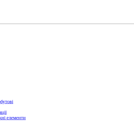
бутові
ції
жні елементи