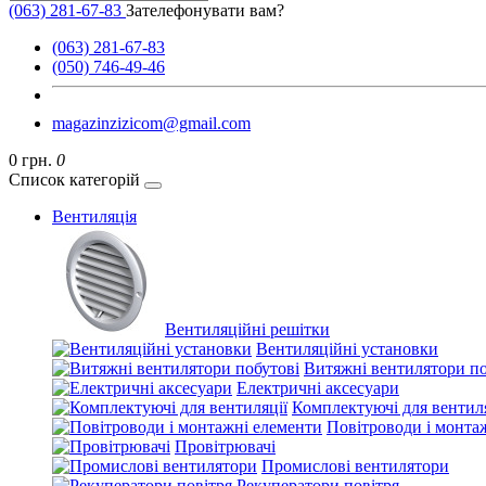
(063) 281-67-83
Зателефонувати вам?
(063) 281-67-83
(050) 746-49-46
magazinzizicom@gmail.com
0 грн.
0
Список категорій
Вентиляція
Вентиляційні решітки
Вентиляційні установки
Витяжні вентилятори по
Електричні аксесуари
Комплектуючі для вентиля
Повітроводи і монта
Провітрювачі
Промислові вентилятори
Рекуператори повітря