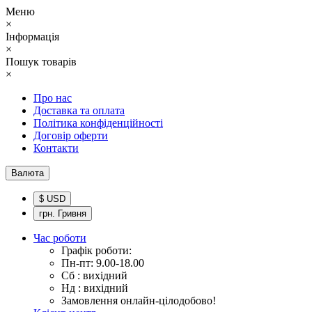
Меню
×
Інформація
×
Пошук товарів
×
Про нас
Доставка та оплата
Політика конфіденційності
Договір оферти
Контакти
Валюта
$ USD
грн. Гривня
Час роботи
Графік роботи:
Пн-пт: 9.00-18.00
Сб : вихідний
Нд : вихідний
Замовлення онлайн-цілодобово!