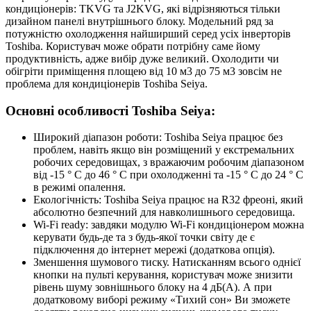
кондиціонерів: TKVG та J2KVG, які відрізняються тільки
дизайном панелі внутрішнього блоку. Модельний ряд за
потужністю охолодження найширший серед усіх інверторів
Toshiba. Користувач може обрати потрібну саме йому
продуктивність, адже вибір дуже великий. Охолодити чи
обігріти приміщення площею від 10 м3 до 75 м3 зовсім не
проблема для кондиціонерів Toshiba Seiya.
Основні особливості Toshiba Seiya:
Широкий діапазон роботи: Toshiba Seiya працює без
проблем, навіть якщо він розміщений у екстремальних
робочих середовищах, з вражаючим робочим діапазоном
від -15 ° C до 46 ° C при охолодженні та -15 ° C до 24 ° C
в режимі опалення.
Екологічність: Toshiba Seiya працює на R32 фреоні, який
абсолютно безпечний для навколишнього середовища.
Wi-Fi ready: завдяки модулю Wi-Fi кондиціонером можна
керувати будь-де та з будь-якої точки світу де є
підключення до інтернет мережі (додаткова опція).
Зменшення шумового тиску. Натисканням всього однієї
кнопки на пульті керування, користувач може знизити
рівень шуму зовнішнього блоку на 4 дБ(А). А при
додатковому виборі режиму «Тихий сон» Ви зможете