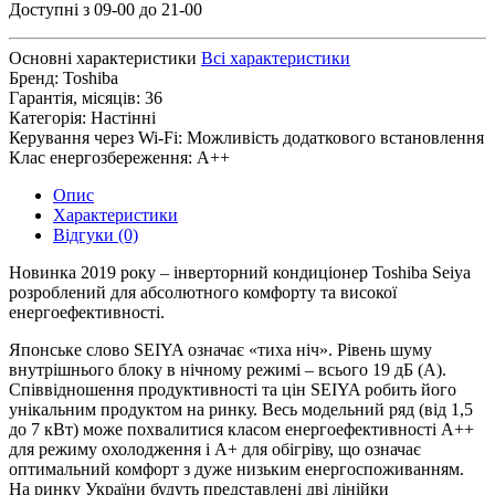
Доступні з 09-00 до 21-00
Основні характеристики
Всі характеристики
Бренд:
Toshiba
Гарантія, місяців:
36
Категорія:
Настінні
Керування через Wi-Fi:
Можливість додаткового встановлення
Клас енергозбереження:
A++
Опис
Характеристики
Відгуки (0)
Новинка 2019 року – інверторний кондиціонер Toshiba Seiya
розроблений для абсолютного комфорту та високої
енергоефективності.
Японське слово SEIYA означає «тиха ніч». Рівень шуму
внутрішнього блоку в нічному режимі – всього 19 дБ (А).
Співвідношення продуктивності та цін SEIYA робить його
унікальним продуктом на ринку. Весь модельний ряд (від 1,5
до 7 кВт) може похвалитися класом енергоефективності A++
для режиму охолодження і A+ для обігріву, що означає
оптимальний комфорт з дуже низьким енергоспоживанням.
На ринку України будуть представлені дві лінійки