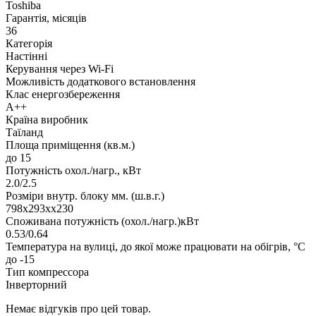
Toshiba
Гарантія, місяців
36
Категорія
Настінні
Керування через Wi-Fi
Можливість додаткового встановлення
Клас енергозбереження
A++
Країна виробник
Таїланд
Площа приміщення (кв.м.)
до 15
Потужність охол./нагр., кВт
2.0/2.5
Розміри внутр. блоку мм. (ш.в.г.)
798x293xx230
Споживана потужність (охол./нагр.)кВт
0.53/0.64
Температура на вулиці, до якої може працювати на обігрів, °C
до -15
Тип компрессора
Інверторний
Немає відгуків про цей товар.