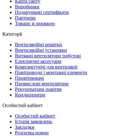
Карта сайту
Виробники
Подарункові сертифікати
Партнери
Товари зі знижкою
Категорії
Вентиляційні решітки
Вентиляційні установки
Витяжні вентилятори побутові
Електричні аксесуари
Комплектуючі для вентиляції
Повітроводи і монтажні елементи
Провітрювачі
Промислові вентилятори
Рекуператори повітря
Кондиціонери
Особистий кабінет
Особистий кабінет
Історія замовлень
Закладки
Розсилка новин