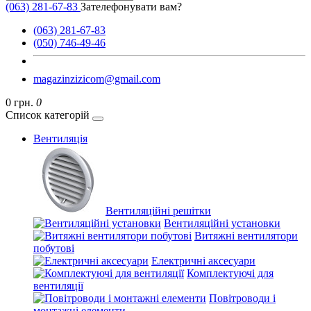
(063) 281-67-83
Зателефонувати вам?
(063) 281-67-83
(050) 746-49-46
magazinzizicom@gmail.com
0 грн.
0
Список категорій
Вентиляція
Вентиляційні решітки
Вентиляційні установки
Витяжні вентилятори
побутові
Електричні аксесуари
Комплектуючі для
вентиляції
Повітроводи і
монтажні елементи