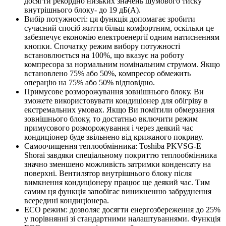
досягти рекордно низьких значень шумового тиску
внутрішнього блоку- до 19 дБ(А).
Вибір потужності: ця функція допомагає зробити
сучасний спосіб життя більш комфортним, оскільки це
забезпечує економію електроенергії одним натисненням
кнопки. Спочатку режим вибору потужності
встановлюється на 100%, що вказує на роботу
компресора за нормальним номінальним струмом. Якщо
встановлено 75% або 50%, компресор обмежить
операцію на 75% або 50% відповідно.
Примусове розморожування зовнішнього блоку. Ви
зможете використовувати кондиціонер для обігріву в
екстремальних умовах. Якщо Ви помітили обмерзання
зовнішнього блоку, то достатньо включити режим
примусового розморожування і через деякий час
кондиціонер буде звільнено від крижаного покриву.
Самоочищення теплообмінника: Toshiba PKVSG-E
Shorai завдяки спеціальному покриттю теплообмінника
значно зменшено можливість затримки конденсату на
поверхні. Вентилятор внутрішнього блоку після
вимкнення кондиціонеру працює ще деякий час. Тим
самим ця функція запобігає виникненню забруднення
всередині кондиціонера.
ECO режим: дозволяє досягти енергозбереження до 25%
у порівнянні зі стандартними налаштуваннями. Функція