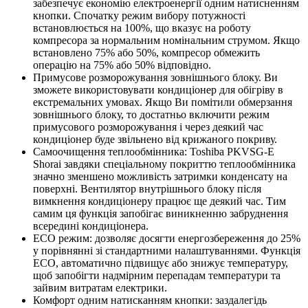
забезпечує економію електроенергії одним натисненням
кнопки. Спочатку режим вибору потужності
встановлюється на 100%, що вказує на роботу
компресора за нормальним номінальним струмом. Якщо
встановлено 75% або 50%, компресор обмежить
операцію на 75% або 50% відповідно.
Примусове розморожування зовнішнього блоку. Ви
зможете використовувати кондиціонер для обігріву в
екстремальних умовах. Якщо Ви помітили обмерзання
зовнішнього блоку, то достатньо включити режим
примусового розморожування і через деякий час
кондиціонер буде звільнено від крижаного покриву.
Самоочищення теплообмінника: Toshiba PKVSG-E
Shorai завдяки спеціальному покриттю теплообмінника
значно зменшено можливість затримки конденсату на
поверхні. Вентилятор внутрішнього блоку після
вимкнення кондиціонеру працює ще деякий час. Тим
самим ця функція запобігає виникненню забруднення
всередині кондиціонера.
ECO режим: дозволяє досягти енергозбереження до 25%
у порівнянні зі стандартними налаштуваннями. Функція
ECO, автоматично підвищує або знижує температуру,
щоб запобігти надмірним перепадам температури та
зайвим витратам електрики.
Комфорт одним натисканням кнопки: заздалегідь