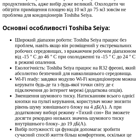
продуктивність, адже вибір дуже великий. Охолодити чи
обігріти приміщення площею від 10 м3 до 75 м3 зовсім не
проблема для кондиціонерів Toshiba Seiya.
Основні особливості Toshiba Seiya:
Широкий діапазон роботи: Toshiba Seiya працює без
проблем, навіть якщо він розміщений у екстремальних
робочих середовищах, з вражаючим робочим діапазоном
від -15 ° C до 46 ° C при охолодженні та -15 ° C до 24 ° C
в режимі опалення.
Екологічність: Toshiba Seiya працює на R32 фреоні, який
абсолютно безпечний для навколишнього середовища.
Wi-Fi ready: завдяки модулю Wi-Fi кондиціонером можна
керувати будь-де та з будь-якої точки світу де є
підключення до інтернет мережі (додаткова опція).
Зменшення шумового тиску. Натисканням всього однієї
кнопки на пульті керування, користувач може знизити
рівень шуму зовнішнього блоку на 4 дБ(А). А при
додатковому виборі режиму «Тихий сон» Ви зможете
досягти рекордно низьких значень шумового тиску
внутрішнього блоку- до 19 дБ(А).
Вибір потужності: ця функція допомагає зробити
сучасний спосіб життя більш комфортним, оскільки це