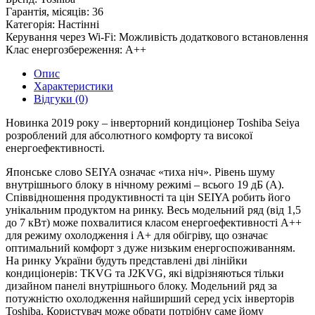
Гарантія, місяців:
36
Категорія:
Настінні
Керування через Wi-Fi:
Можливість додаткового встановлення
Клас енергозбереження:
A++
Опис
Характеристики
Відгуки (0)
Новинка 2019 року – інверторний кондиціонер Toshiba Seiya
розроблений для абсолютного комфорту та високої
енергоефективності.
Японське слово SEIYA означає «тиха ніч». Рівень шуму
внутрішнього блоку в нічному режимі – всього 19 дБ (А).
Співвідношення продуктивності та цін SEIYA робить його
унікальним продуктом на ринку. Весь модельний ряд (від 1,5
до 7 кВт) може похвалитися класом енергоефективності A++
для режиму охолодження і A+ для обігріву, що означає
оптимальний комфорт з дуже низьким енергоспоживанням.
На ринку України будуть представлені дві лінійки
кондиціонерів: TKVG та J2KVG, які відрізняються тільки
дизайном панелі внутрішнього блоку. Модельний ряд за
потужністю охолодження найширший серед усіх інверторів
Toshiba. Користувач може обрати потрібну саме йому