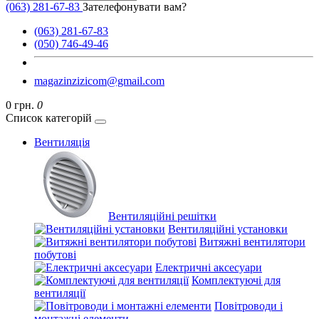
(063) 281-67-83
Зателефонувати вам?
(063) 281-67-83
(050) 746-49-46
magazinzizicom@gmail.com
0 грн.
0
Список категорій
Вентиляція
Вентиляційні решітки
Вентиляційні установки
Витяжні вентилятори
побутові
Електричні аксесуари
Комплектуючі для
вентиляції
Повітроводи і
монтажні елементи