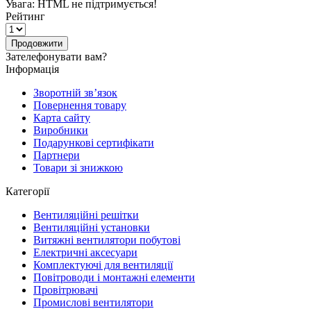
Увага:
HTML не підтримується!
Рейтинг
Продовжити
Зателефонувати вам?
Інформація
Зворотній зв’язок
Повернення товару
Карта сайту
Виробники
Подарункові сертифікати
Партнери
Товари зі знижкою
Категорії
Вентиляційні решітки
Вентиляційні установки
Витяжні вентилятори побутові
Електричні аксесуари
Комплектуючі для вентиляції
Повітроводи і монтажні елементи
Провітрювачі
Промислові вентилятори