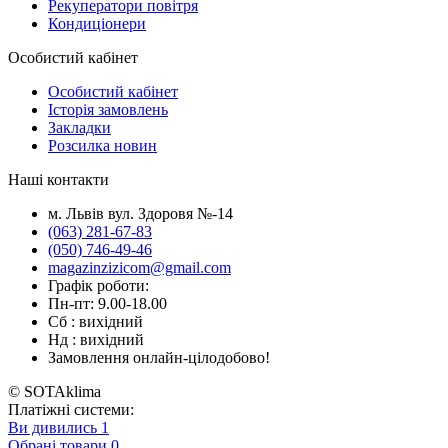
Рекуператори повітря
Кондиціонери
Особистий кабінет
Особистий кабінет
Історія замовлень
Закладки
Розсилка новин
Наші контакти
м. Львів вул. Здоровя №-14
(063) 281-67-83
(050) 746-49-46
magazinzizicom@gmail.com
Графік роботи:
Пн-пт: 9.00-18.00
Сб : вихідний
Нд : вихідний
Замовлення онлайн-цілодобово!
© SOTAklima
Платіжні системи:
Ви дивились
1
Обрані товари
0