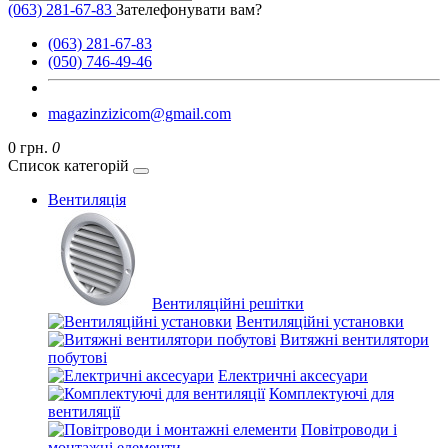
(063) 281-67-83
Зателефонувати вам?
(063) 281-67-83
(050) 746-49-46
magazinzizicom@gmail.com
0 грн.
0
Список категорій
Вентиляція
Вентиляційні решітки
Вентиляційні установки
Витяжні вентилятори
побутові
Електричні аксесуари
Комплектуючі для
вентиляції
Повітроводи і
монтажні елементи