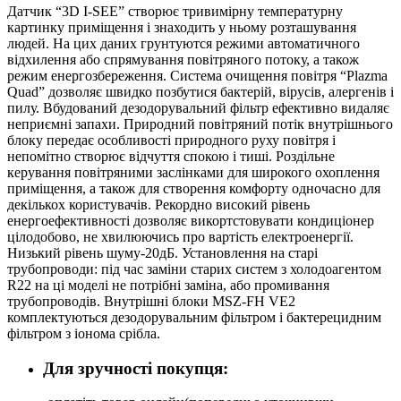
Датчик “3D I-SEE” створює тривимірну температурну
картинку приміщення і знаходить у ньому розташування
людей. На цих даних грунтуются режими автоматичного
відхилення або спрямування повітряного потоку, а також
режим енергозбереження. Система очищення повітря “Plazma
Quad” дозволяє швидко позбутися бактерій, вірусів, алергенів і
пилу. Вбудований дезодорувальний фільтр ефективно видаляє
неприємні запахи. Природний повітряний потік внутрішнього
блоку передає особливості природного руху повітря і
непомітно створює відчуття спокою і тиші. Роздільне
керування повітряними заслінками для широкого охоплення
приміщення, а також для створення комфорту одночасно для
декількох користувачів. Рекордно високий рівень
енергоефективності дозволяє викортстовувати кондиціонер
цілодобово, не хвилюючись про вартість електроенергії.
Низький рівень шуму-20дБ. Установлення на старі
трубопроводи: під час заміни старих систем з холодоагентом
R22 на ці моделі не потрібні заміна, або промивання
трубопроводів. Внутрішні блоки MSZ-FH VE2
комплектуються дезодорувальним фільтром і бактерецидним
фільтром з іонома срібла.
Для зручності покупця: