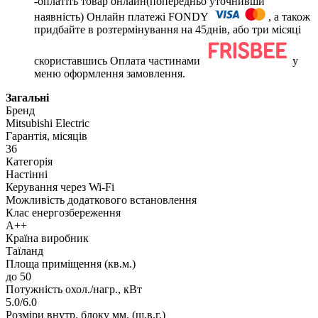
-оплатіть товар онлайн(попередньо уточнивши
наявність) Онлайн платежі FONDY
, а також
придбайте в розтермінування на 45днів, або три місяці
скориставшись Оплата частинами
у
меню оформлення замовлення.
Загальні
Бренд
Mitsubishi Electric
Гарантія, місяців
36
Категорія
Настінні
Керування через Wi-Fi
Можливість додаткового встановлення
Клас енергозбереження
А++
Країна виробник
Таїланд
Площа приміщення (кв.м.)
до 50
Потужність охол./нагр., кВт
5.0/6.0
Розміри внутр. блоку мм. (ш.в.г.)