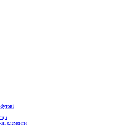
бутові
ції
жні елементи