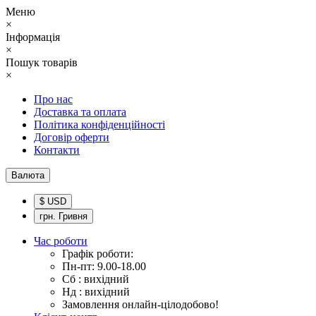
Меню
×
Інформація
×
Пошук товарів
×
Про нас
Доставка та оплата
Політика конфіденційності
Договір оферти
Контакти
Валюта
$ USD
грн. Гривня
Час роботи
Графік роботи:
Пн-пт: 9.00-18.00
Сб : вихідний
Нд : вихідний
Замовлення онлайн-цілодобово!