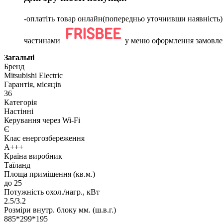
-оплатіть товар онлайн(попередньо уточнивши наявніс
частинами
у меню оформлення замовле
Загальні
Бренд
Mitsubishi Electric
Гарантія, місяців
36
Категорія
Настінні
Керування через Wi-Fi
Є
Клас енергозбереження
A+++
Країна виробник
Таїланд
Площа приміщення (кв.м.)
до 25
Потужність охол./нагр., кВт
2.5/3.2
Розміри внутр. блоку мм. (ш.в.г.)
885*299*195