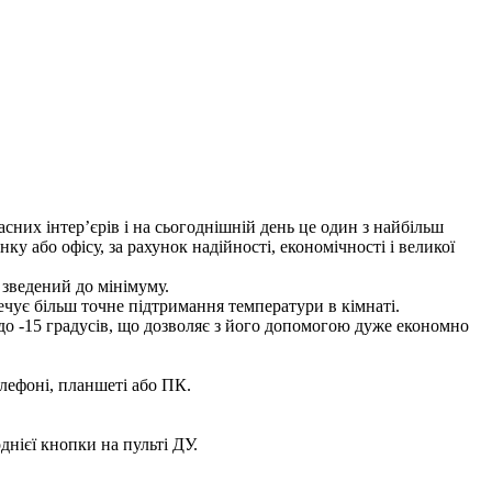
сних інтер’єрів і на сьогоднішній день це один з найбільш
у або офісу, за рахунок надійності, економічності і великої
 зведений до мінімуму.
ечує більш точне підтримання температури в кімнаті.
о -15 градусів, що дозволяє з його допомогою дуже економно
лефоні, планшеті або ПК.
нієї кнопки на пульті ДУ.