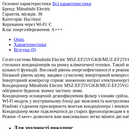
Основні характеристики
Всі характеристики
Бренд:
Mitsubishi Electric
Гарантія, місяців:
36
Категорія:
Настінні
Керування через Wi-Fi:
Є
Клас енергозбереження:
A+++
Опис
Характеристики
Відгуки (0)
Спліт-система Mitsubishi Electric MSZ-EF25VGKB/MUZ-EF25VG від
стильних кондиціонерів на ринку кліматичної техніки. Такий кон
кількості функцій. Високий рівень енергоефективності в режи
Низький рівень шуму, завдяки сучасному інверторний компресор,
Інверторний компресор сприяє зниженню витрат електроенергії 
Кондиціонер Mitsubishi Electric MSZ-EF25VGKB/MUZ-EF25VG зд
обігрівати будинок значну частину зими.
Кондиціонер оснащений дезинфікуючим фільтр з іонами срібла, в
WI-Fi модуль у внутрішньому блоці дає можливість контролюва
Різьбові з’єднання прискорюють монтаж кондиціонера і знижую
Кондиціонер може підключатися до старих фреонопроводам в я
Режим «I save» дозволить вам максимально легко міняти дві на
Для зручності покупця: