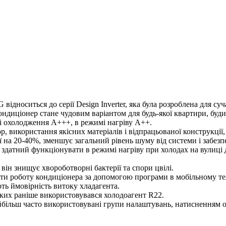
носиться до серії Design Inverter, яка була розроблена для суча
диціонер стане чудовим варіантом для будь-якої квартири, будинк
мі охолодження А+++, в режимі нагріву А++.
 використання якісних матеріалів і відпрацьованої конструкції,
на 20-40%, зменшує загальний рівень шуму від системи і забезп
атний функціонувати в режимі нагріву при холодах на вулиці д
ін знищує хвороботворні бактерії та спори цвілі.
ти роботу кондиціонера за допомогою програми в мобільному те
ть ймовірність витоку хладагента.
ких раніше використовувався холодоагент R22.
йбільш часто використовувані групи налаштувань, натисненням од