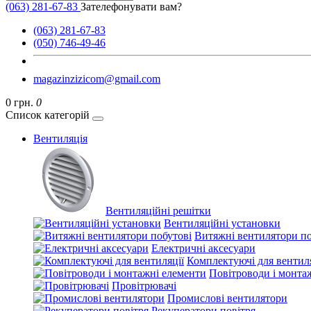
(063) 281-67-83
Зателефонувати вам?
(063) 281-67-83
(050) 746-49-46
magazinzizicom@gmail.com
0 грн.
0
Список категорій
Вентиляція
Вентиляційні решітки
Вентиляційні установки
Витяжні вентилятори по
Електричні аксесуари
Комплектуючі для вентиля
Повітроводи і монта
Провітрювачі
Промислові вентилятори
Рекуператори повітря