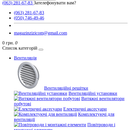
(063) 281-67-83
Зателефонувати вам?
(063) 281-67-83
(050) 746-49-46
magazinzizicom@gmail.com
0 грн.
0
Список категорій
Вентиляція
Вентиляційні решітки
Вентиляційні установки
Витяжні вентилятори
побутові
Електричні аксесуари
Комплектуючі для
вентиляції
Повітроводи і
монтажні елементи