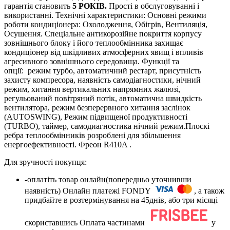
гарантія становить
5 РОКІВ.
Прості в обслуговуванні і
використанні. Технічні характеристики: Основні режими
роботи кондиціонера: Охолодження, Обігрів, Вентиляція,
Осушення. Спеціальне антикорозійне покриття корпусу
зовнішнього блоку і його теплообмінника захищає
кондиціонер від шкідливих атмосферних явищ і впливів
агресивного зовнішнього середовища. Функції та
опції: режим турбо, автоматичний рестарт, присутність
захисту компресора, наявність самодіагностики, нічний
режим, хитання вертикальних напрямних жалюзі,
регульований повітряний потік, автоматична швидкість
вентилятора, режим безперервного хитання заслінок
(AUTOSWING), Режим підвищеної продуктивності
(TURBO), таймер, самодиагностика нічний режим.Плоскі
ребра теплообмінників розроблені для збільшення
енергоефективності. Фреон R410A .
Для зручності покупця:
-оплатіть товар онлайн(попередньо уточнивши
наявність) Онлайн платежі FONDY
, а також
придбайте в розтермінування на 45днів, або три місяці
скориставшись Оплата частинами
у