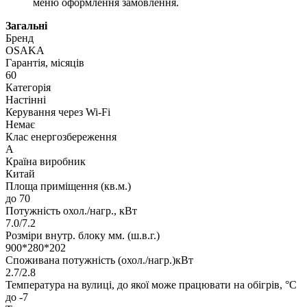
меню оформлення замовлення.
Загальні
Бренд
OSAKA
Гарантія, місяців
60
Категорія
Настінні
Керування через Wi-Fi
Немає
Клас енергозбереження
A
Країна виробник
Китай
Площа приміщення (кв.м.)
до 70
Потужність охол./нагр., кВт
7.0/7.2
Розміри внутр. блоку мм. (ш.в.г.)
900*280*202
Споживана потужність (охол./нагр.)кВт
2.7/2.8
Температура на вулиці, до якої може працювати на обігрів, °C
до -7