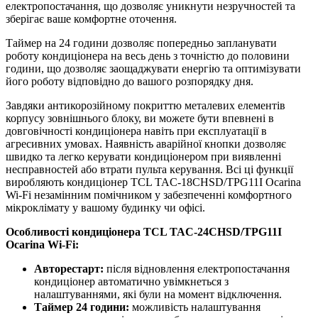
електропостачання, що дозволяє уникнути незручностей та
зберігає ваше комфортне оточення.
Таймер на 24 години дозволяє попередньо запланувати
роботу кондиціонера на весь день з точністю до половини
години, що дозволяє заощаджувати енергію та оптимізувати
його роботу відповідно до вашого розпорядку дня.
Завдяки антикорозійному покриттю металевих елементів
корпусу зовнішнього блоку, ви можете бути впевнені в
довговічності кондиціонера навіть при експлуатації в
агресивних умовах. Наявність аварійної кнопки дозволяє
швидко та легко керувати кондиціонером при виявленні
несправностей або втрати пульта керування. Всі ці функції
виробляють кондиціонер TCL TAC-18CHSD/TPG11I Ocarina
Wi-Fi незамінним помічником у забезпеченні комфортного
мікроклімату у вашому будинку чи офісі.
Особливості кондиціонера TCL TAC-24CHSD/TPG11I
Ocarina Wi-Fi:
Авторестарт:
після відновлення електропостачання
кондиціонер автоматично увімкнеться з
налаштуваннями, які були на момент відключення.
Таймер 24 години:
можливість налаштування