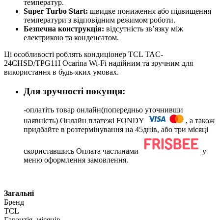
температур.
Super Turbo Start:
швидке пониження або підвищення
температури з відповідним режимом роботи.
Безпечна конструкція:
відсутність зв’язку між
електрикою та конденсатом.
Ці особливості роблять кондиціонер TCL TAC-
24CHSD/TPG11I Ocarina Wi-Fi надійним та зручним для
використання в будь-яких умовах.
Для зручності покупця:
-оплатіть товар онлайн(попередньо уточнивши
наявність) Онлайн платежі FONDY
, а також
придбайте в розтермінування на 45днів, або три місяці
скориставшись Оплата частинами
у
меню оформлення замовлення.
Загальні
Бренд
TCL
Гарантія, місяців