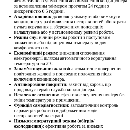
автоматичного увімкнення або вимкнення кондиціонера
за встановленим таймером протягом 24 годин з
дискретністю 0,5 години.
Аварійна кнопка:
дозволяє увімкнути або вимкнути
кондиціонер у разі виявлення несправностей або втрати
пульта керування зі збереженням попередніх
налаштувань або у встановленому режимі роботи.
Режим сну:
нічний режим роботи з поступовим
зниженням або підвищенням температури для
комфортного сну.
Економічний режим:
зниження споживання
електроенергії шляхом автоматичного коригування
температури на 2°C.
Запам’ятовування жалюзі:
автоматичне повернення
повітряних жалюзі в попереднє положення після
включення кондиціонера.
Антикорозійне покриття:
захист від корозії, що
продовжує термін служби кондиціонера.
Незалежне осушення:
ефективне осушення повітря без
зміни температури в приміщенні.
Функція самодіагностики:
автоматичний контроль
параметрів роботи із відображенням кодів
несправностей на екрані.
Низькотемпературний режим (обігрів/
охолодження):
ефективна робота за низьких