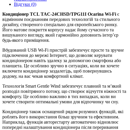
Відгуки (0)
Кондиціонер TCL TAC-24CHSD/TPG11I Ocarina Wi-Fi
є
відмінним поєднанням передових технологій та стильного
дизайну, створеного спеціально для європейського ринку.
Його матове покриття корпусу надає йому сучасного та
вишуканого вигляду, який гармонійно доповнить інтер’єр
будь-якого приміщення.
Вбудований USB Wi-Fi пристрій забезпечує просте та зручне
підключення до мережі Інтернет, що дозволяє керувати
кондиціонером навіть здалеку за допомогою смартфона або
планшета. Це особливо зручно в ситуаціях, коли ви хочете
включити кондиціонер заздалегідь, щоб повернувшись
додому, на вас чекав комфортний клімат.
Технологія Smart Gentle Wind забезпечує плавний та м’який
розподіл повітряного потоку, що створює відчуття ніжності та
комфорту. Це особливо важливо в тих випадках, коли ви
хочете створити оптимальні умови для відпочинку чи сну.
Кондиціонер також оснащений рядом розумних функцій, які
роблять його використання більш зручним та ефективним.
Наприклад, функція авторестарту автоматично відновлює
попередні налаштування кондиціонера після переривання