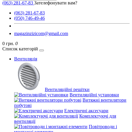
(063) 281-67-83
Зателефонувати вам?
(063) 281-67-83
(050) 746-49-46
magazinzizicom@gmail.com
0 грн.
0
Список категорій
Вентиляція
Вентиляційні решітки
Вентиляційні установки
Витяжні вентилятори
побутові
Електричні аксесуари
Комплектуючі для
вентиляції
Повітроводи і
монтажні елементи