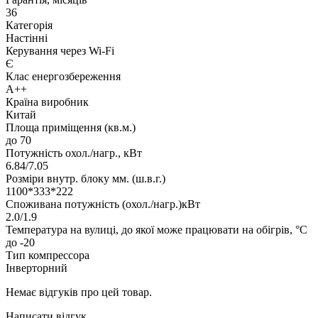
36
Категорія
Настінні
Керування через Wi-Fi
Є
Клас енергозбереження
A++
Країна виробник
Китай
Площа приміщення (кв.м.)
до 70
Потужність охол./нагр., кВт
6.84/7.05
Розміри внутр. блоку мм. (ш.в.г.)
1100*333*222
Споживана потужність (охол./нагр.)кВт
2.0/1.9
Температура на вулиці, до якої може працювати на обігрів, °C
до -20
Тип компрессора
Інверторний
Немає відгуків про цей товар.
Написати відгук