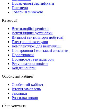
Подарункові сертифікати
Партнери
Товари зі знижкою
Категорії
Вентиляційні решітки
Вентиляційні установки
Витяжні вентилятори побутові
Електричні аксесуари
Комплектуючі для вентиляції
Повітроводи і монтажні елементи
Провітрювачі
Промислові вентилятори
Рекуператори повітря
Кондиціонери
Особистий кабінет
Особистий кабінет
Історія замовлень
Закладки
Розсилка новин
Наші контакти