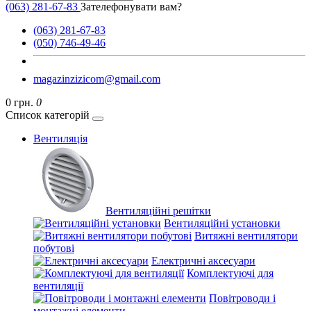
(063) 281-67-83
Зателефонувати вам?
(063) 281-67-83
(050) 746-49-46
magazinzizicom@gmail.com
0 грн.
0
Список категорій
Вентиляція
Вентиляційні решітки
Вентиляційні установки
Витяжні вентилятори
побутові
Електричні аксесуари
Комплектуючі для
вентиляції
Повітроводи і
монтажні елементи