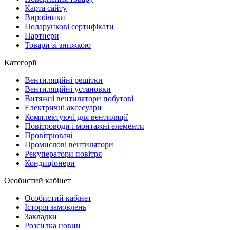
Карта сайту
Виробники
Подарункові сертифікати
Партнери
Товари зі знижкою
Категорії
Вентиляційні решітки
Вентиляційні установки
Витяжні вентилятори побутові
Електричні аксесуари
Комплектуючі для вентиляції
Повітроводи і монтажні елементи
Провітрювачі
Промислові вентилятори
Рекуператори повітря
Кондиціонери
Особистий кабінет
Особистий кабінет
Історія замовлень
Закладки
Розсилка новин