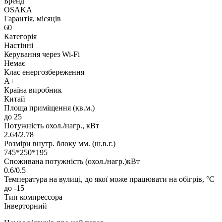
Бренд
OSAKA
Гарантія, місяців
60
Категорія
Настінні
Керування через Wi-Fi
Немає
Клас енергозбереження
A+
Країна виробник
Китай
Площа приміщення (кв.м.)
до 25
Потужність охол./нагр., кВт
2.64/2.78
Розміри внутр. блоку мм. (ш.в.г.)
745*250*195
Споживана потужність (охол./нагр.)кВт
0.6/0.5
Температура на вулиці, до якої може працювати на обігрів, °C
до -15
Тип компрессора
Інверторний