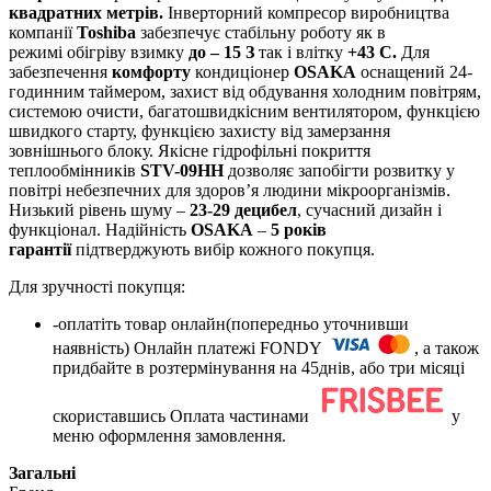
квадратних метрів.
Інверторний компресор
виробництва
компанії
Toshiba
забезпечує стабільну роботу як в
режимі
обігріву взимку
до – 15
З
так і влітку
+43
С
.
Для
забезпечення
комфорту
кондиціонер
OSAKA
оснащений 24-
годинним таймером, захист від обдування холодним повітрям,
системою очисти, багатошвидкісним вентилятором, функцією
швидкого старту, функцією захисту від замерзання
зовнішнього блоку. Якісне гідрофільні покриття
теплообмінників
STV
-09
HH
дозволяє запобігти розвитку у
повітрі небезпечних для здоров’я людини мікроорганізмів.
Низький рівень шуму –
23-29
децибел
, сучасний дизайн і
функціонал. Надійність
OSAKA
–
5 років
гарантії
підтверджують вибір кожного покупця.
Для зручності покупця:
-оплатіть товар онлайн(попередньо уточнивши
наявність) Онлайн платежі FONDY
, а також
придбайте в розтермінування на 45днів, або три місяці
скориставшись Оплата частинами
у
меню оформлення замовлення.
Загальні