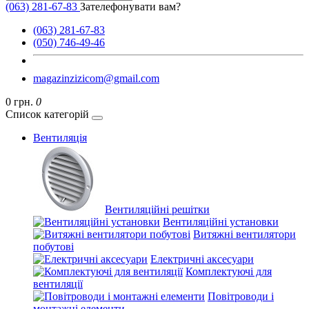
(063) 281-67-83
Зателефонувати вам?
(063) 281-67-83
(050) 746-49-46
magazinzizicom@gmail.com
0 грн.
0
Список категорій
Вентиляція
Вентиляційні решітки
Вентиляційні установки
Витяжні вентилятори
побутові
Електричні аксесуари
Комплектуючі для
вентиляції
Повітроводи і
монтажні елементи