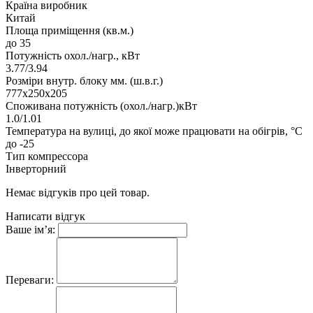
Країна виробник
Китай
Площа приміщення (кв.м.)
до 35
Потужність охол./нагр., кВт
3.77/3.94
Розміри внутр. блоку мм. (ш.в.г.)
777х250х205
Споживана потужність (охол./нагр.)кВт
1.0/1.01
Температура на вулиці, до якої може працювати на обігрів, °C
до -25
Тип компрессора
Інверторний
Немає відгуків про цей товар.
Написати відгук
Ваше ім’я:
Переваги: