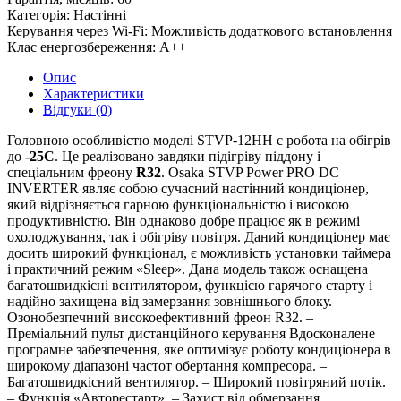
Категорія:
Настінні
Керування через Wi-Fi:
Можливість додаткового встановлення
Клас енергозбереження:
A++
Опис
Характеристики
Відгуки (0)
Головною особливістю моделі STVP-12HH є робота на обігрів
до
-25С
. Це реалізовано завдяки підігріву піддону і
спеціальним фреону
R32
. Osaka STVP Power PRO DC
INVERTER являє собою сучасний настінний кондиціонер,
який відрізняється гарною функціональністю і високою
продуктивністю. Він однаково добре працює як в режимі
охолоджування, так і обігріву повітря. Даний кондиціонер має
досить широкий функціонал, є можливість установки таймера
і практичний режим «Sleep». Дана модель також оснащена
багатошвидкісні вентилятором, функцією гарячого старту і
надійно захищена від замерзання зовнішнього блоку.
Озонобезпечний високоефективний фреон R32. –
Преміальний пульт дистанційного керування Вдосконалене
програмне забезпечення, яке оптимізує роботу кондиціонера в
широкому діапазоні частот обертання компресора. –
Багатошвидкісний вентилятор. – Широкий повітряний потік.
– Функція «Авторестарт». – Захист від обмерзання