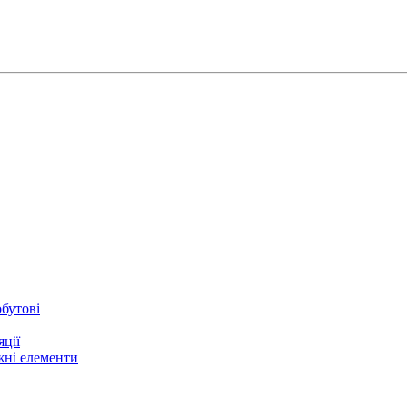
бутові
ції
жні елементи