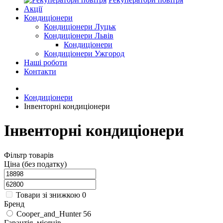
Акції
Кондиціонери
Кондиціонери Луцьк
Кондиціонери Львів
Кондиціонери
Кондиціонери Ужгород
Наші роботи
Контакти
Кондиціонери
Інвенторні кондиціонери
Інвенторні кондиціонери
Фільтр товарів
Ціна (без податку)
Товари зі знижкою
0
Бренд
Cooper_and_Hunter
56
Гарантія, місяців