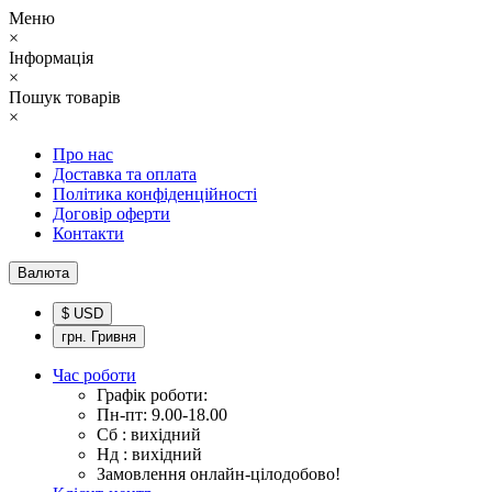
Меню
×
Інформація
×
Пошук товарів
×
Про нас
Доставка та оплата
Політика конфіденційності
Договір оферти
Контакти
Валюта
$ USD
грн. Гривня
Час роботи
Графік роботи:
Пн-пт: 9.00-18.00
Сб : вихідний
Нд : вихідний
Замовлення онлайн-цілодобово!