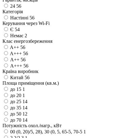
24
56
Категорія
Настінні
56
Керування через Wi-Fi
Є
54
Немає
2
Клас енергозбереження
A++
56
A+++
56
А++
56
А+++
56
Країна виробник
Китай
56
Площа приміщення (кв.м.)
до 15
1
до 20
1
до 25
14
до 35
14
до 50
12
до 70
14
Потужність охол./нагр., кВт
00 (0, 20)/5, 28), 30 (0, 5, 65-5, 70-5
1
2.2/2.3
1