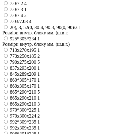
7.0/7.2
4
7.0/7.3
1
7.0/7.4
2
7.03/7.03
4
20), 3, 52(0, 80-4, 90-3, 90(0, 90)/3
1
Розміри внутр. блоку мм. (ш.в.г.
925*305*234
1
Розміри внутр. блоку мм. (ш.в.г.)
713х270х195
1
773x250x185
2
790х275х200
5
837x293x200
1
845х289х209
1
860*305*170
1
860x305x170
1
865*290*210
5
865x290x210
1
865х290х210
3
970*300*225
1
970х300х224
2
992*309*235
1
992х309х235
1
996*301*225
1