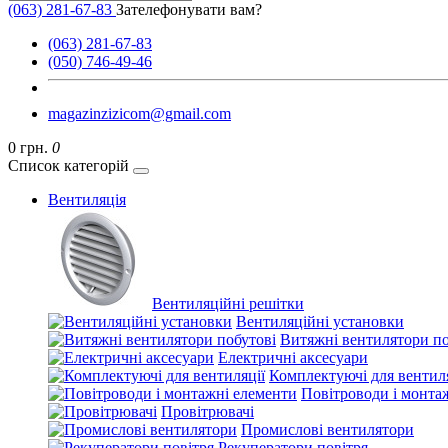
(063) 281-67-83
Зателефонувати вам?
(063) 281-67-83
(050) 746-49-46
magazinzizicom@gmail.com
0 грн.
0
Список категорій
Вентиляція
Вентиляційні решітки
Вентиляційні установки
Витяжні вентилятори по
Електричні аксесуари
Комплектуючі для вентиля
Повітроводи і монта
Провітрювачі
Промислові вентилятори
Рекуператори повітря