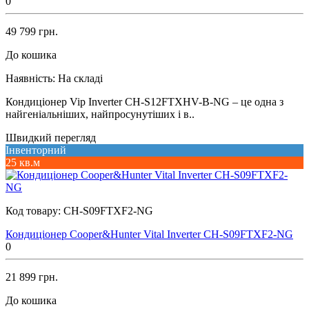
0
49 799 грн.
До кошика
Наявність:
На складі
Кондиціонер Vip Inverter CH-S12FTXHV-B-NG – це одна з
найгеніальніших, найпросунутіших і в..
Швидкий перегляд
Інвенторний
25 кв.м
Код товару:
CH-S09FTXF2-NG
Кондиціонер Cooper&Hunter Vital Inverter CH-S09FTXF2-NG
0
21 899 грн.
До кошика