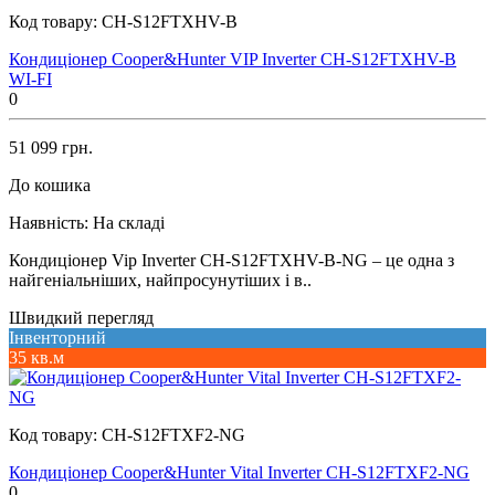
Код товару:
CH-S12FTXHV-B
Кондиціонер Cooper&Hunter VIP Inverter CH-S12FTXHV-B
WI-FI
0
51 099 грн.
До кошика
Наявність:
На складі
Кондиціонер Vip Inverter CH-S12FTXHV-B-NG – це одна з
найгеніальніших, найпросунутіших і в..
Швидкий перегляд
Інвенторний
35 кв.м
Код товару:
CH-S12FTXF2-NG
Кондиціонер Cooper&Hunter Vital Inverter CH-S12FTXF2-NG
0