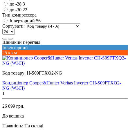
до -28
3
до -30
22
Тип компрессора
Інверторний
56
Сортувати:
Швидкий перегляд
Інвенторний
25 кв.м
Код товару:
H-S09FTXQ2-NG
Кондиціонер Cooper&Hunter Veritas Inverter CH-S09FTXQ2-
NG (WI-FI)
1
26 899 грн.
До кошика
Наявність:
На складі