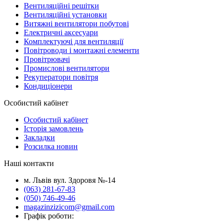
Вентиляційні решітки
Вентиляційні установки
Витяжні вентилятори побутові
Електричні аксесуари
Комплектуючі для вентиляції
Повітроводи і монтажні елементи
Провітрювачі
Промислові вентилятори
Рекуператори повітря
Кондиціонери
Особистий кабінет
Особистий кабінет
Історія замовлень
Закладки
Розсилка новин
Наші контакти
м. Львів вул. Здоровя №-14
(063) 281-67-83
(050) 746-49-46
magazinzizicom@gmail.com
Графік роботи: