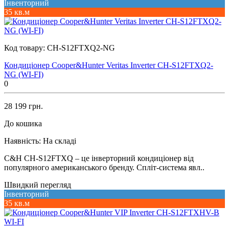
Інвенторний
35 кв.м
Код товару:
CH-S12FTXQ2-NG
Кондиціонер Cooper&Hunter Veritas Inverter CH-S12FTXQ2-
NG (WI-FI)
0
28 199 грн.
До кошика
Наявність:
На складі
C&H CH-S12FTXQ – це інверторний кондиціонер від
популярного американського бренду. Спліт-система явл..
Швидкий перегляд
Інвенторний
35 кв.м