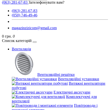
(063) 281-67-83
Зателефонувати вам?
(063) 281-67-83
(050) 746-49-46
magazinzizicom@gmail.com
0 грн.
0
Список категорій
Вентиляція
Вентиляційні решітки
Вентиляційні установки
Витяжні вентилятори
побутові
Електричні аксесуари
Комплектуючі для
вентиляції
Повітроводи і
монтажні елементи