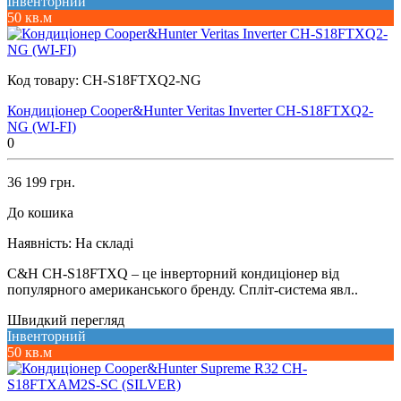
Інвенторний
50 кв.м
Код товару:
CH-S18FTXQ2-NG
Кондиціонер Cooper&Hunter Veritas Inverter CH-S18FTXQ2-
NG (WI-FI)
0
36 199 грн.
До кошика
Наявність:
На складі
C&H CH-S18FTXQ – це інверторний кондиціонер від
популярного американського бренду. Спліт-система явл..
Швидкий перегляд
Інвенторний
50 кв.м