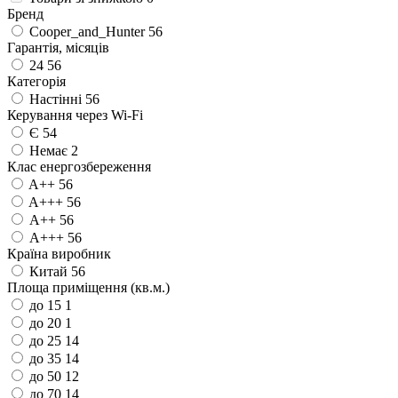
Бренд
Cooper_and_Hunter
56
Гарантія, місяців
24
56
Категорія
Настінні
56
Керування через Wi-Fi
Є
54
Немає
2
Клас енергозбереження
A++
56
A+++
56
А++
56
А+++
56
Країна виробник
Китай
56
Площа приміщення (кв.м.)
до 15
1
до 20
1
до 25
14
до 35
14
до 50
12
до 70
14