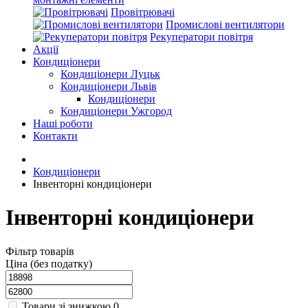
Провітрювачі
Промислові вентилятори
Рекуператори повітря
Акції
Кондиціонери
Кондиціонери Луцьк
Кондиціонери Львів
Кондиціонери
Кондиціонери Ужгород
Наші роботи
Контакти
Кондиціонери
Інвенторні кондиціонери
Інвенторні кондиціонери
Фільтр товарів
Ціна (без податку)
Товари зі знижкою
0