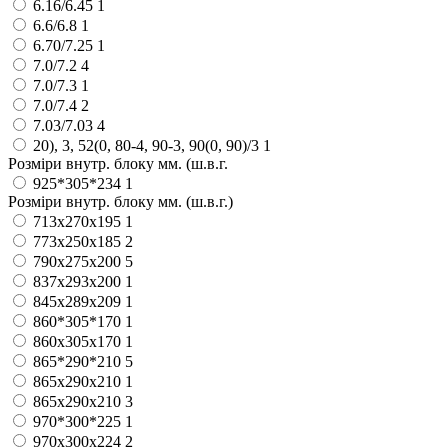
6.16/6.45
1
6.6/6.8
1
6.70/7.25
1
7.0/7.2
4
7.0/7.3
1
7.0/7.4
2
7.03/7.03
4
20), 3, 52(0, 80-4, 90-3, 90(0, 90)/3
1
Розміри внутр. блоку мм. (ш.в.г.
925*305*234
1
Розміри внутр. блоку мм. (ш.в.г.)
713х270х195
1
773x250x185
2
790х275х200
5
837x293x200
1
845х289х209
1
860*305*170
1
860x305x170
1
865*290*210
5
865x290x210
1
865х290х210
3
970*300*225
1
970х300х224
2