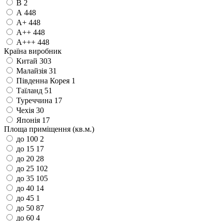
B
2
А
448
А+
448
А++
448
А+++
448
Країна виробник
Китай
303
Малайзія
31
Південна Корея
1
Таїланд
51
Туреччина
17
Чехія
30
Японія
17
Площа приміщення (кв.м.)
до 100
2
до 15
17
до 20
28
до 25
102
до 35
105
до 40
14
до 45
1
до 50
87
до 60
4