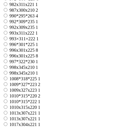
982x311x221
1
987x300x210
2
990*295*263
4
992*309*235
1
992х309х235
1
993x311x222
1
993×311×222
1
996*301*225
1
996x301x225
8
996х301х225
8
997*322*230
1
998x345x210
1
998х345х210
1
1008*318*225
1
1009*327*223
2
1009х327х223
1
1010*315*220
2
1010*315*222
1
1010x315x220
1
1013x307x221
1
1013х307х221
1
1017x304x221
1