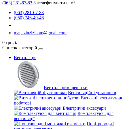
(063) 281-67-83
Зателефонувати вам?
(063) 281-67-83
(050) 746-49-46
magazinzizicom@gmail.com
0 грн.
0
Список категорій
Вентиляція
Вентиляційні решітки
Вентиляційні установки
Витяжні вентилятори
побутові
Електричні аксесуари
Комплектуючі для
вентиляції
Повітроводи і
монтажні елементи