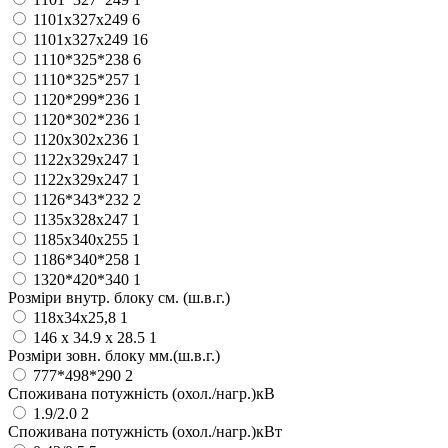
1101x327x249
6
1101х327х249
16
1110*325*238
6
1110*325*257
1
1120*299*236
1
1120*302*236
1
1120х302х236
1
1122x329x247
1
1122х329х247
1
1126*343*232
2
1135x328x247
1
1185x340x255
1
1186*340*258
1
1320*420*340
1
Розміри внутр. блоку см. (ш.в.г.)
118x34x25,8
1
146 х 34.9 х 28.5
1
Розміри зовн. блоку мм.(ш.в.г.)
777*498*290
2
Споживана потужність (охол./нагр.)кВ
1.9/2.0
2
Споживана потужність (охол./нагр.)кВт