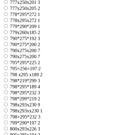
777x250x201
3
777х250х205
2
778*295*272
1
778x295x272
1
779*290*209
1
779х260х185
2
790*275*192
3
790*275*200
2
790x275x200
7
790х275х200
7
795*295*225
2
795×256×197
2
798 x295 x189
2
798*219*299
3
798*295*189
4
798*295*232
3
798*299*219
2
798x293x230
9
798x293xx230
1
798×295*232
3
799*290*197
2
800x293x226
3
805x285x194
2