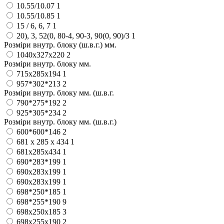
10.55/10.07
1
10.55/10.85
1
15 / 6, 6, 7
1
20), 3, 52(0, 80-4, 90-3, 90(0, 90)/3
1
Розміри внутр. блоку (ш.в.г.) мм.
1040х327х220
2
Розміри внутр. блоку мм.
715х285х194
1
957*302*213
2
Розміри внутр. блоку мм. (ш.в.г.
790*275*192
2
925*305*234
2
Розміри внутр. блоку мм. (ш.в.г.)
600*600*146
2
681 х 285 х 434
1
681х285х434
1
690*283*199
1
690x283x199
1
690х283х199
1
698*250*185
1
698*255*190
9
698x250x185
3
698x255x190
2