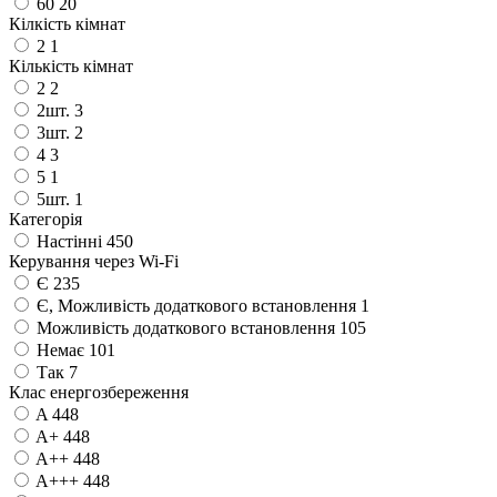
60
20
Кілкість кімнат
2
1
Кількість кімнат
2
2
2шт.
3
3шт.
2
4
3
5
1
5шт.
1
Категорія
Настінні
450
Керування через Wi-Fi
Є
235
Є, Можливість додаткового встановлення
1
Можливість додаткового встановлення
105
Немає
101
Так
7
Клас енергозбереження
A
448
A+
448
A++
448
A+++
448