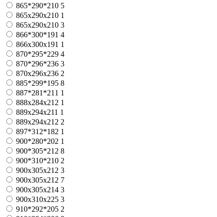
865*290*210
5
865x290x210
1
865х290х210
3
866*300*191
4
866х300х191
1
870*295*229
4
870*296*236
3
870х296х236
2
885*299*195
8
887*281*211
1
888x284x212
1
889x294x211
1
889х294х212
2
897*312*182
1
900*280*202
1
900*305*212
8
900*310*210
2
900x305x212
3
900х305х212
7
900х305х214
3
900х310х225
3
910*292*205
2