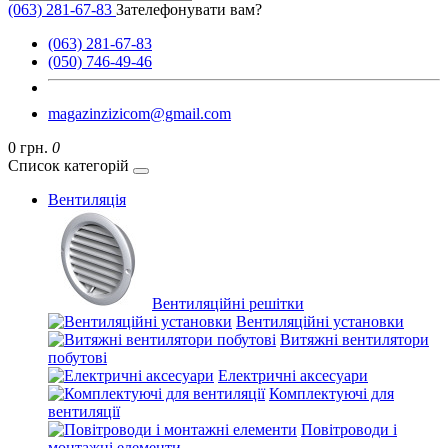
(063) 281-67-83
Зателефонувати вам?
(063) 281-67-83
(050) 746-49-46
magazinzizicom@gmail.com
0 грн.
0
Список категорій
Вентиляція
Вентиляційні решітки
Вентиляційні установки
Витяжні вентилятори
побутові
Електричні аксесуари
Комплектуючі для
вентиляції
Повітроводи і
монтажні елементи