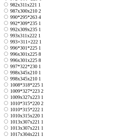
982x311x221
1
987x300x210
2
990*295*263
4
992*309*235
1
992х309х235
1
993x311x222
1
993×311×222
1
996*301*225
1
996x301x225
8
996х301х225
8
997*322*230
1
998x345x210
1
998х345х210
1
1008*318*225
1
1009*327*223
2
1009х327х223
1
1010*315*220
2
1010*315*222
1
1010x315x220
1
1013x307x221
1
1013х307х221
1
1017x304x221
1