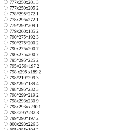
777x250x201
3
777х250х205
2
778*295*272
1
778x295x272
1
779*290*209
1
779х260х185
2
790*275*192
3
790*275*200
2
790x275x200
7
790х275х200
7
795*295*225
2
795×256×197
2
798 x295 x189
2
798*219*299
3
798*295*189
4
798*295*232
3
798*299*219
2
798x293x230
9
798x293xx230
1
798×295*232
3
799*290*197
2
800x293x226
3
805x285x194
2