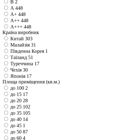
B
2
А
448
А+
448
А++
448
А+++
448
Країна виробник
Китай
303
Малайзія
31
Південна Корея
1
Таїланд
51
Туреччина
17
Чехія
30
Японія
17
Площа приміщення (кв.м.)
до 100
2
до 15
17
до 20
28
до 25
102
до 35
105
до 40
14
до 45
1
до 50
87
до 60
4