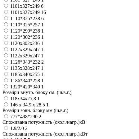
1101x327x249
6
1101х327х249
16
1110*325*238
6
1110*325*257
1
1120*299*236
1
1120*302*236
1
1120х302х236
1
1122x329x247
1
1122х329х247
1
1126*343*232
2
1135x328x247
1
1185x340x255
1
1186*340*258
1
1320*420*340
1
Розміри внутр. блоку см. (ш.в.г.)
118x34x25,8
1
146 х 34.9 х 28.5
1
Розміри зовн. блоку мм.(ш.в.г.)
777*498*290
2
Споживана потужність (охол./нагр.)кВ
1.9/2.0
2
Споживана потужність (охол./нагр.)кВт