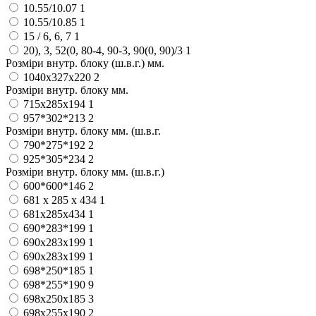
10.55/10.07
1
10.55/10.85
1
15 / 6, 6, 7
1
20), 3, 52(0, 80-4, 90-3, 90(0, 90)/3
1
Розміри внутр. блоку (ш.в.г.) мм.
1040х327х220
2
Розміри внутр. блоку мм.
715х285х194
1
957*302*213
2
Розміри внутр. блоку мм. (ш.в.г.
790*275*192
2
925*305*234
2
Розміри внутр. блоку мм. (ш.в.г.)
600*600*146
2
681 х 285 х 434
1
681х285х434
1
690*283*199
1
690x283x199
1
690х283х199
1
698*250*185
1
698*255*190
9
698x250x185
3
698x255x190
2