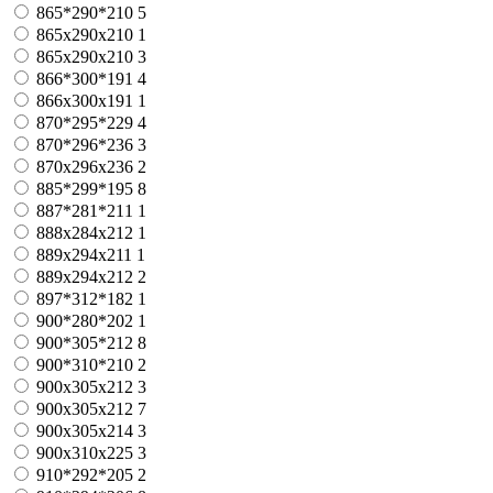
865*290*210
5
865x290x210
1
865х290х210
3
866*300*191
4
866х300х191
1
870*295*229
4
870*296*236
3
870х296х236
2
885*299*195
8
887*281*211
1
888x284x212
1
889x294x211
1
889х294х212
2
897*312*182
1
900*280*202
1
900*305*212
8
900*310*210
2
900x305x212
3
900х305х212
7
900х305х214
3
900х310х225
3
910*292*205
2