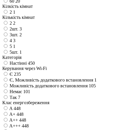
60
20
Кілкість кімнат
2
1
Кількість кімнат
2
2
2шт.
3
3шт.
2
4
3
5
1
5шт.
1
Категорія
Настінні
450
Керування через Wi-Fi
Є
235
Є, Можливість додаткового встановлення
1
Можливість додаткового встановлення
105
Немає
101
Так
7
Клас енергозбереження
A
448
A+
448
A++
448
A+++
448