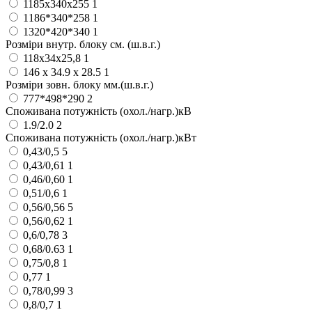
1185x340x255
1
1186*340*258
1
1320*420*340
1
Розміри внутр. блоку см. (ш.в.г.)
118x34x25,8
1
146 х 34.9 х 28.5
1
Розміри зовн. блоку мм.(ш.в.г.)
777*498*290
2
Споживана потужність (охол./нагр.)кВ
1.9/2.0
2
Споживана потужність (охол./нагр.)кВт
0,43/0,5
5
0,43/0,61
1
0,46/0,60
1
0,51/0,6
1
0,56/0,56
5
0,56/0,62
1
0,6/0,78
3
0,68/0.63
1
0,75/0,8
1
0,77
1
0,78/0,99
3
0,8/0,7
1