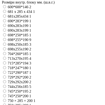
Розміри внутр. блоку мм. (ш.в.г.)
600*600*146
2
681 х 285 х 434
1
681х285х434
1
690*283*199
1
690x283x199
1
690х283х199
1
698*250*185
1
698*255*190
9
698x250x185
3
698x255x190
2
704*260*185
1
713х270х195
4
715*285*194
3
718*247*180
1
722*290*187
1
729*292*200
2
729х292х200
2
744x256x185
5
745*250*195
2
745*250*200
1
750 × 285 × 200
1