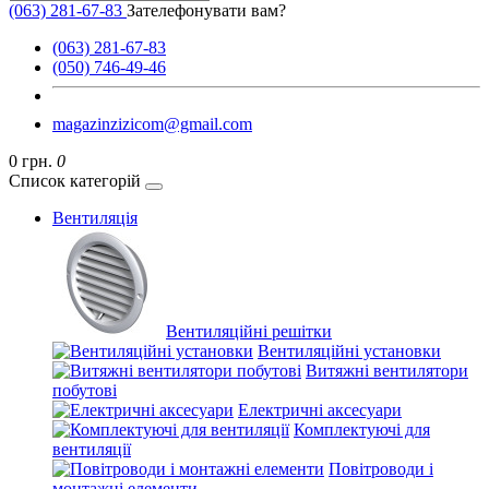
(063) 281-67-83
Зателефонувати вам?
(063) 281-67-83
(050) 746-49-46
magazinzizicom@gmail.com
0 грн.
0
Список категорій
Вентиляція
Вентиляційні решітки
Вентиляційні установки
Витяжні вентилятори
побутові
Електричні аксесуари
Комплектуючі для
вентиляції
Повітроводи і
монтажні елементи