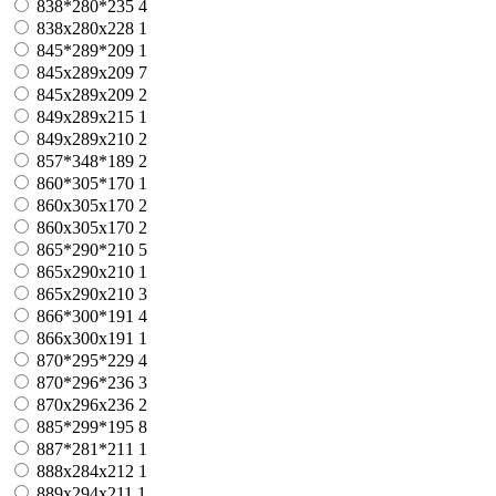
838*280*235
4
838x280x228
1
845*289*209
1
845x289x209
7
845х289х209
2
849x289x215
1
849х289х210
2
857*348*189
2
860*305*170
1
860x305x170
2
860х305х170
2
865*290*210
5
865x290x210
1
865х290х210
3
866*300*191
4
866х300х191
1
870*295*229
4
870*296*236
3
870х296х236
2
885*299*195
8
887*281*211
1
888x284x212
1
889x294x211
1