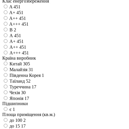
Клас енергозбереження
A
451
A+
451
A++
451
A+++
451
B
2
А
451
А+
451
А++
451
А+++
451
Країна виробник
Китай
305
Малайзія
31
Південна Корея
1
Таїланд
52
Туреччина
17
Чехія
30
Японія
17
Підшипники
є
1
Площа приміщення (кв.м.)
до 100
2
до 15
17