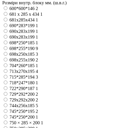
Розміри внутр. блоку мм. (ш.в.г.)
600*600*146
2
681 х 285 х 434
1
681х285х434
1
690*283*199
1
690x283x199
1
690х283х199
1
698*250*185
1
698*255*190
9
698x250x185
3
698x255x190
2
704*260*185
1
713х270х195
4
715*285*194
3
718*247*180
1
722*290*187
1
729*292*200
2
729х292х200
2
744x256x185
5
745*250*195
2
745*250*200
1
750 × 285 × 200
1