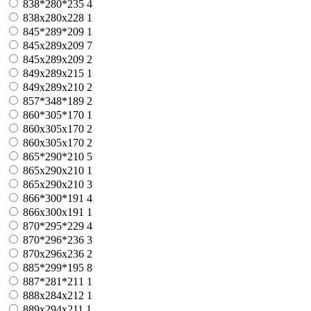
838*280*235
4
838x280x228
1
845*289*209
1
845x289x209
7
845х289х209
2
849x289x215
1
849х289х210
2
857*348*189
2
860*305*170
1
860x305x170
2
860х305х170
2
865*290*210
5
865x290x210
1
865х290х210
3
866*300*191
4
866х300х191
1
870*295*229
4
870*296*236
3
870х296х236
2
885*299*195
8
887*281*211
1
888x284x212
1
889x294x211
1