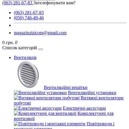
(063) 281-67-83
Зателефонувати вам?
(063) 281-67-83
(050) 746-49-46
magazinzizicom@gmail.com
0 грн.
0
Список категорій
Вентиляція
Вентиляційні решітки
Вентиляційні установки
Витяжні вентилятори
побутові
Електричні аксесуари
Комплектуючі для
вентиляції
Повітроводи і
монтажні елементи