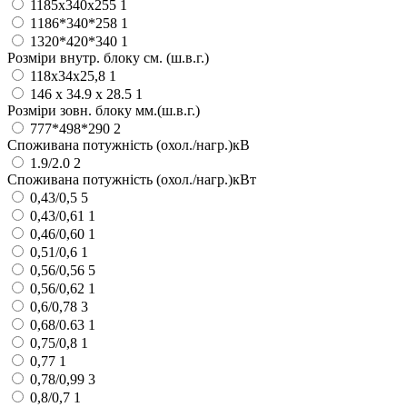
1185x340x255
1
1186*340*258
1
1320*420*340
1
Розміри внутр. блоку см. (ш.в.г.)
118x34x25,8
1
146 х 34.9 х 28.5
1
Розміри зовн. блоку мм.(ш.в.г.)
777*498*290
2
Споживана потужність (охол./нагр.)кВ
1.9/2.0
2
Споживана потужність (охол./нагр.)кВт
0,43/0,5
5
0,43/0,61
1
0,46/0,60
1
0,51/0,6
1
0,56/0,56
5
0,56/0,62
1
0,6/0,78
3
0,68/0.63
1
0,75/0,8
1
0,77
1
0,78/0,99
3
0,8/0,7
1