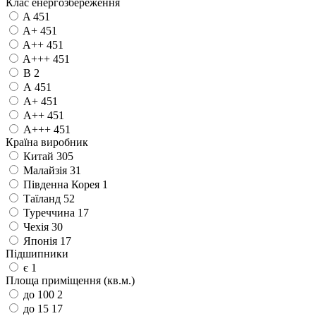
Клас енергозбереження
A
451
A+
451
A++
451
A+++
451
B
2
А
451
А+
451
А++
451
А+++
451
Країна виробник
Китай
305
Малайзія
31
Південна Корея
1
Таїланд
52
Туреччина
17
Чехія
30
Японія
17
Підшипники
є
1
Площа приміщення (кв.м.)
до 100
2
до 15
17