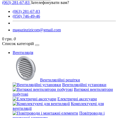
(063) 281-67-83
Зателефонувати вам?
(063) 281-67-83
(050) 746-49-46
magazinzizicom@gmail.com
0 грн.
0
Список категорій
Вентиляція
Вентиляційні решітки
Вентиляційні установки
Витяжні вентилятори
побутові
Електричні аксесуари
Комплектуючі для
вентиляції
Повітроводи і
монтажні елементи