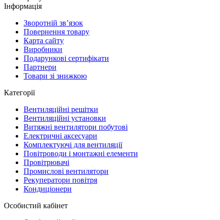
Інформація
Зворотній зв’язок
Повернення товару
Карта сайту
Виробники
Подарункові сертифікати
Партнери
Товари зі знижкою
Категорії
Вентиляційні решітки
Вентиляційні установки
Витяжні вентилятори побутові
Електричні аксесуари
Комплектуючі для вентиляції
Повітроводи і монтажні елементи
Провітрювачі
Промислові вентилятори
Рекуператори повітря
Кондиціонери
Особистий кабінет