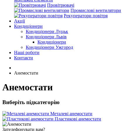
Провітрювачі
Промислові вентилятори
Рекуператори повітря
Акції
Кондиціонери
Кондиціонери Луцьк
Кондиціонери Львів
Кондиціонери
Кондиціонери Ужгород
Наші роботи
Контакти
Анемостати
Анемостати
Виберіть підкатегорію
Металеві анемостати
Пластикові анемостати
Зателефонувати вам?