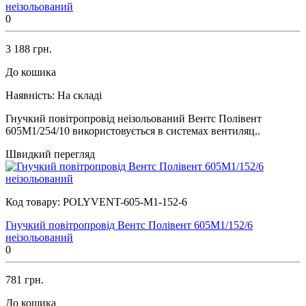
неізольований
0
3 188 грн.
До кошика
Наявність:
На складі
Гнучкий повітропровід неізольований Вентс Полівент
605М1/254/10 використовується в системах вентиляц..
Швидкий перегляд
Код товару:
POLYVENT-605-M1-152-6
Гнучкий повітропровід Вентс Полівент 605М1/152/6
неізольований
0
781 грн.
До кошика