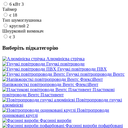
6 кВт
3
Таймер
є
18
Тип шумоглушника
круглий
2
Шнурковий вимикач
є
3
Виберіть підкатегорію
Алюмінієва стрічка
Гнучкі повітроводи
Гнучкі повітроводи ПВХ
Гнучкі повітропроводи Вентс
Напівжорсткі повітропроводи Вентс ФлексіВент
Пластикові
повітроводи Вентс Пластивент
Повітропроводи гнучкі
алюмінієві
Повітропроводи
оцинковані круглі
Фасонні вироби
Фасонні вироби пофарбовані