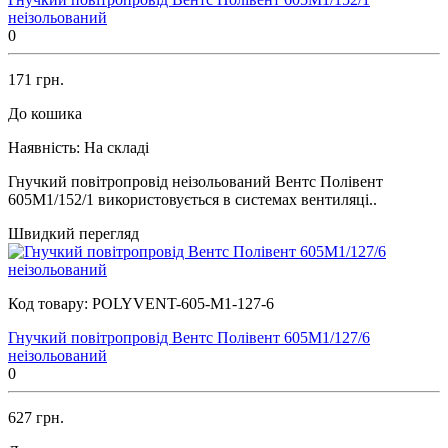
неізольований
0
171 грн.
До кошика
Наявність:
На складі
Гнучкий повітропровід неізольований Вентс Полівент
605М1/152/1 використовується в системах вентиляці..
Швидкий перегляд
Код товару:
POLYVENT-605-M1-127-6
Гнучкий повітропровід Вентс Полівент 605М1/127/6
неізольований
0
627 грн.