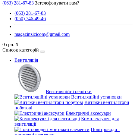
(063) 281-67-83
Зателефонувати вам?
(063) 281-67-83
(050) 746-49-46
magazinzizicom@gmail.com
0 грн.
0
Список категорій
Вентиляція
Вентиляційні решітки
Вентиляційні установки
Витяжні вентилятори
побутові
Електричні аксесуари
Комплектуючі для
вентиляції
Повітроводи і
монтажні елементи