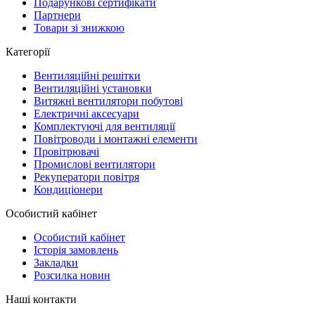
Подарункові сертифікати
Партнери
Товари зі знижкою
Категорії
Вентиляційні решітки
Вентиляційні установки
Витяжні вентилятори побутові
Електричні аксесуари
Комплектуючі для вентиляції
Повітроводи і монтажні елементи
Провітрювачі
Промислові вентилятори
Рекуператори повітря
Кондиціонери
Особистий кабінет
Особистий кабінет
Історія замовлень
Закладки
Розсилка новин
Наші контакти