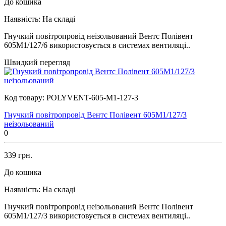
До кошика
Наявність:
На складі
Гнучкий повітропровід неізольований Вентс Полівент
605М1/127/6 використовується в системах вентиляці..
Швидкий перегляд
Код товару:
POLYVENT-605-M1-127-3
Гнучкий повітропровід Вентс Полівент 605М1/127/3
неізольований
0
339 грн.
До кошика
Наявність:
На складі
Гнучкий повітропровід неізольований Вентс Полівент
605М1/127/3 використовується в системах вентиляці..