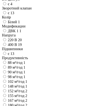
є
4
Зворотний клапан
є
13
Колір
Білий
1
Модификации
ДВК 1
1
Напруга
220 В
20
400 В
19
Підшипники
є
13
Продуктивність
88 м³/год
1
89 м³/год
1
90 м³/год
1
98 м³/год
1
102 м³/год
1
148 м³/год
1
152 м³/год
2
155 м³/год
2
167 м³/год
2
180 м³/год
2