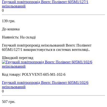
Гнучкий повітропровід Вентс Полівент 605М1/127/1
неізольований
0
139 грн.
До кошика
Наявність:
На складі
Гнучкий повітропровід неізольований Вентс Полівент
605М1/127/1 використовується в системах вентиляці..
Швидкий перегляд
Код товару:
POLYVENT-605-M1-102-6
Гнучкий повітропровід Вентс Полівент 605М1/102/6
неізольований
0
507 грн.