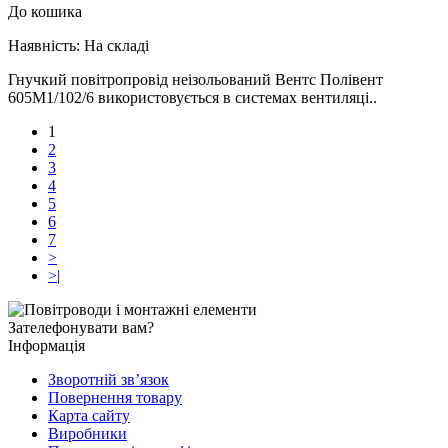
До кошика
Наявність:
На складі
Гнучкий повітропровід неізольований Вентс Полівент
605М1/102/6 використовується в системах вентиляці..
1
2
3
4
5
6
7
>
>|
Зателефонувати вам?
Інформація
Зворотній зв’язок
Повернення товару
Карта сайту
Виробники